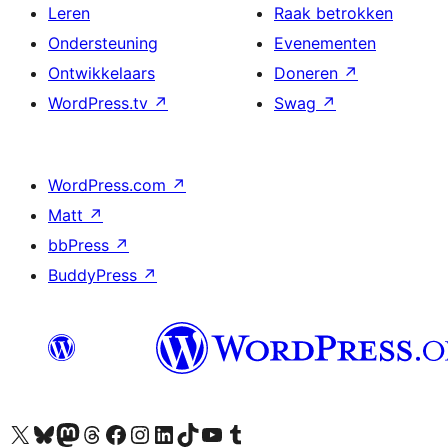
Leren
Raak betrokken
Ondersteuning
Evenementen
Ontwikkelaars
Doneren
↗
WordPress.tv
↗
Swag
↗
WordPress.com
↗
Matt
↗
bbPress
↗
BuddyPress
↗
Bezoek ons X (voorheen Twitter) account
Bezoek ons Bluesky account
Bezoek ons Mastodon account
Bezoek ons Threads account
Onze Facebook pagina bezoeken
Bezoek ons Instagram account
Bezoek ons LinkedIn account
Bezoek ons TikTok account
Bezoek ons YouTube kanaal
Bezoek ons Tumblr account