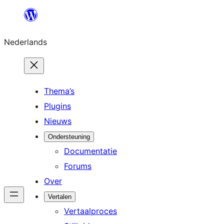
Ga
naar
Nederlands
de
inhoud
Thema’s
Plugins
Nieuws
Ondersteuning
Documentatie
Forums
Over
Vertalen
Vertaalproces