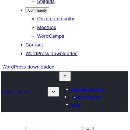
Stijlgids
Community
Onze community
Meetups
WordCamps
Contact
WordPress downloaden
WordPress downloaden
Dien een plugin in
Plugin Directory
Mijn favorieten
Login