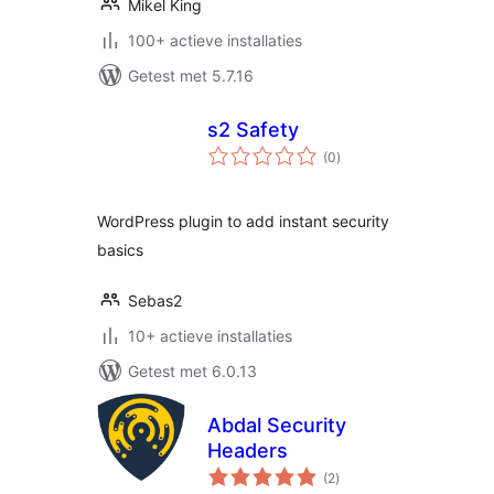
Mikel King
100+ actieve installaties
Getest met 5.7.16
s2 Safety
totaal
(0
)
waarderingen
WordPress plugin to add instant security
basics
Sebas2
10+ actieve installaties
Getest met 6.0.13
Abdal Security
Headers
totaal
(2
)
waarderingen