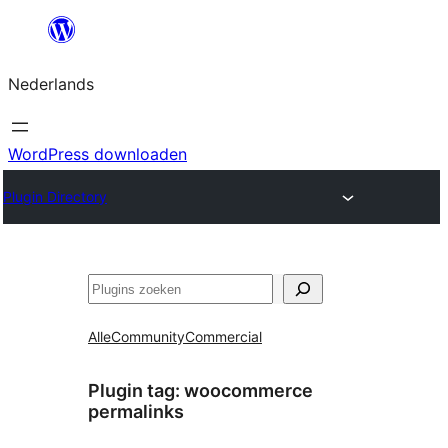
Ga
naar
Nederlands
de
inhoud
WordPress downloaden
Plugin Directory
Zoeken
Alle
Community
Commercial
Plugin tag:
woocommerce
permalinks