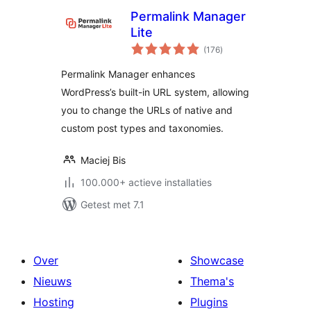
Permalink Manager
Lite
totaal
(176
)
waarderingen
Permalink Manager enhances
WordPress’s built-in URL system, allowing
you to change the URLs of native and
custom post types and taxonomies.
Maciej Bis
100.000+ actieve installaties
Getest met 7.1
Over
Showcase
Nieuws
Thema's
Hosting
Plugins