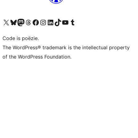
Bezoek ons X (voorheen Twitter) account
Bezoek ons Bluesky account
Bezoek ons Mastodon account
Bezoek ons Threads account
Onze Facebook pagina bezoeken
Bezoek ons Instagram account
Bezoek ons LinkedIn account
Bezoek ons TikTok account
Bezoek ons YouTube kanaal
Bezoek ons Tumblr account
Code is poëzie.
The WordPress® trademark is the intellectual property
of the WordPress Foundation.