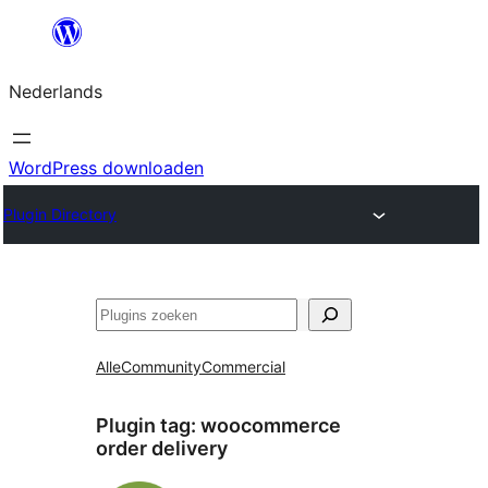
Ga
naar
Nederlands
de
inhoud
WordPress downloaden
Plugin Directory
Zoeken
Alle
Community
Commercial
Plugin tag:
woocommerce
order delivery