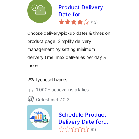
Product Delivery
Date for
totaal
WooCommerce –
(13
)
waarderingen
Lite
Choose delivery/pickup dates & times on
product page. Simplify delivery
management by setting minimum
delivery time, max deliveries per day &
more.
tychesoftwares
1.000+ actieve installaties
Getest met 7.0.2
Schedule Product
Delivery Date for
totaal
WooCommerce
(0
)
waarderingen