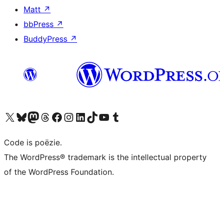
Matt
↗
bbPress
↗
BuddyPress
↗
Bezoek ons X (voorheen Twitter) account
Bezoek ons Bluesky account
Bezoek ons Mastodon account
Bezoek ons Threads account
Onze Facebook pagina bezoeken
Bezoek ons Instagram account
Bezoek ons LinkedIn account
Bezoek ons TikTok account
Bezoek ons YouTube kanaal
Bezoek ons Tumblr account
Code is poëzie.
The WordPress® trademark is the intellectual property
of the WordPress Foundation.