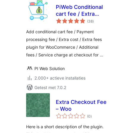
PiWeb Conditional
cart fee / Extra
totaal
charge rule for
(38
)
waarderingen
WooCommerce
Add conditional cart fee / Payment
processing fee / Extra cost / Extra fees
plugin for WooCommerce / Additional
fees / Service charge at checkout for …
PI Web Solution
2.000+ actieve installaties
Getest met 7.0.2
Extra Checkout Fee
– Woo
totaal
(0
)
waarderingen
Here is a short description of the plugin.