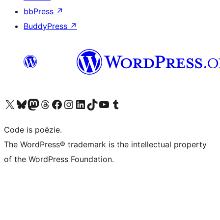
bbPress
↗
BuddyPress
↗
Bezoek ons X (voorheen Twitter) account
Bezoek ons Bluesky account
Bezoek ons Mastodon account
Bezoek ons Threads account
Onze Facebook pagina bezoeken
Bezoek ons Instagram account
Bezoek ons LinkedIn account
Bezoek ons TikTok account
Bezoek ons YouTube kanaal
Bezoek ons Tumblr account
Code is poëzie.
The WordPress® trademark is the intellectual property
of the WordPress Foundation.