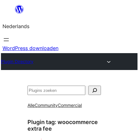
Ga
naar
Nederlands
de
inhoud
WordPress downloaden
Plugin Directory
Zoeken
Alle
Community
Commercial
Plugin tag:
woocommerce
extra fee