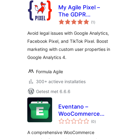
My Agile Pixel –
The GDPR
totaal
Analytics and
(1
)
waarderingen
Tracking Pixel
Avoid legal issues with Google Analytics,
Solution
Facebook Pixel, and TikTok Pixel. Boost
marketing with custom user properties in
Google Analytics 4.
Formula Agile
300+ actieve installaties
Getest met 6.6.6
Eventano –
WooCommerce
totaal
Event Management
(0
)
waarderingen
& Ticketing Plugin
A comprehensive WooCommerce