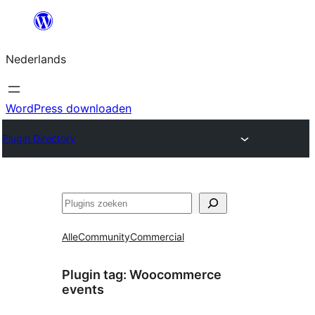
Ga
naar
Nederlands
de
inhoud
WordPress downloaden
Plugin Directory
Zoeken
Alle
Community
Commercial
Plugin tag:
Woocommerce
events