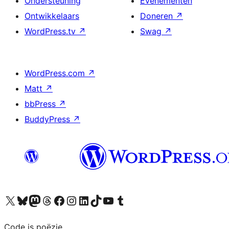
Ondersteuning
Evenementen
Ontwikkelaars
Doneren
↗
WordPress.tv
↗
Swag
↗
WordPress.com
↗
Matt
↗
bbPress
↗
BuddyPress
↗
Bezoek ons X (voorheen Twitter) account
Bezoek ons Bluesky account
Bezoek ons Mastodon account
Bezoek ons Threads account
Onze Facebook pagina bezoeken
Bezoek ons Instagram account
Bezoek ons LinkedIn account
Bezoek ons TikTok account
Bezoek ons YouTube kanaal
Bezoek ons Tumblr account
Code is poëzie.