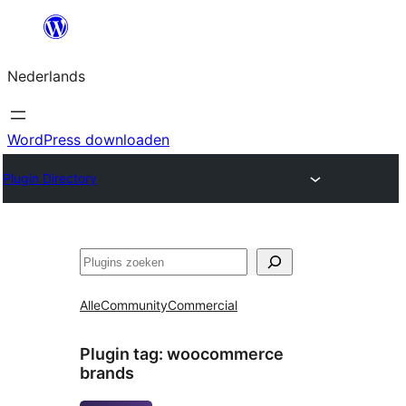
Ga
naar
Nederlands
de
inhoud
WordPress downloaden
Plugin Directory
Zoeken
Alle
Community
Commercial
Plugin tag:
woocommerce
brands