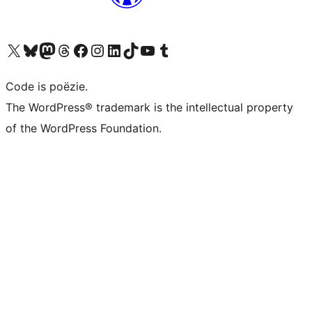
Bezoek ons X (voorheen Twitter) account
Bezoek ons Bluesky account
Bezoek ons Mastodon account
Bezoek ons Threads account
Onze Facebook pagina bezoeken
Bezoek ons Instagram account
Bezoek ons LinkedIn account
Bezoek ons TikTok account
Bezoek ons YouTube kanaal
Bezoek ons Tumblr account
Code is poëzie.
The WordPress® trademark is the intellectual property
of the WordPress Foundation.