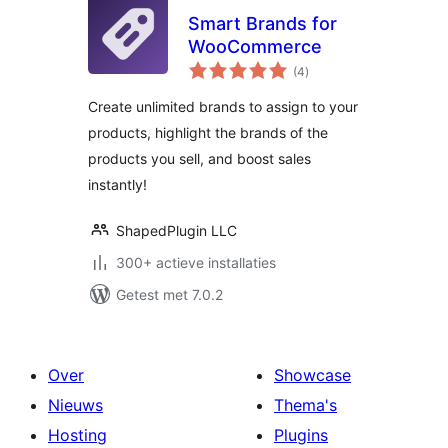
Smart Brands for
WooCommerce
totaal
(4
)
waarderingen
Create unlimited brands to assign to your
products, highlight the brands of the
products you sell, and boost sales
instantly!
ShapedPlugin LLC
300+ actieve installaties
Getest met 7.0.2
Over
Showcase
Nieuws
Thema's
Hosting
Plugins