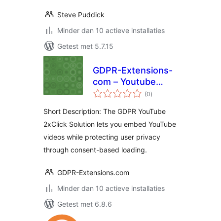
Steve Puddick
Minder dan 10 actieve installaties
Getest met 5.7.15
GDPR-Extensions-
com – Youtube
totaal
2xClick Solution
(0
)
waarderingen
Short Description: The GDPR YouTube
2xClick Solution lets you embed YouTube
videos while protecting user privacy
through consent-based loading.
GDPR-Extensions.com
Minder dan 10 actieve installaties
Getest met 6.8.6