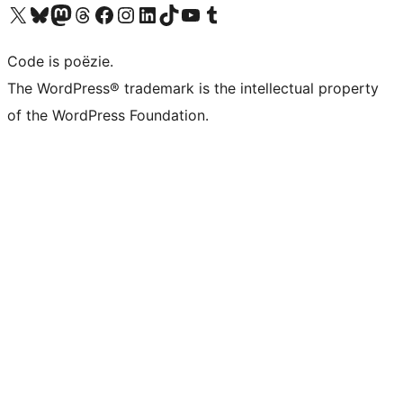
Bezoek ons X (voorheen Twitter) account
Bezoek ons Bluesky account
Bezoek ons Mastodon account
Bezoek ons Threads account
Onze Facebook pagina bezoeken
Bezoek ons Instagram account
Bezoek ons LinkedIn account
Bezoek ons TikTok account
Bezoek ons YouTube kanaal
Bezoek ons Tumblr account
Code is poëzie.
The WordPress® trademark is the intellectual property
of the WordPress Foundation.