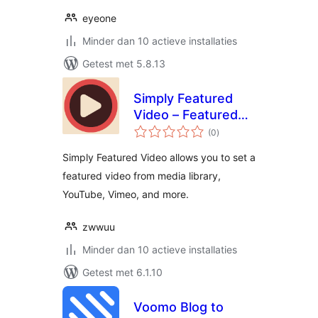
eyeone
Minder dan 10 actieve installaties
Getest met 5.8.13
Simply Featured
Video – Featured
totaal
video support for
(0
)
waarderingen
WordPress
Simply Featured Video allows you to set a
featured video from media library,
YouTube, Vimeo, and more.
zwwuu
Minder dan 10 actieve installaties
Getest met 6.1.10
Voomo Blog to