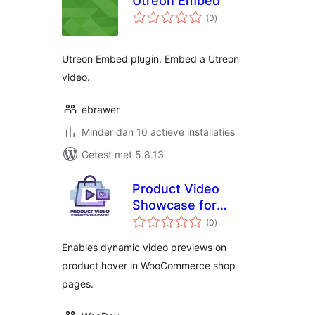
Utreon Embed
totaal
(0
)
waarderingen
Utreon Embed plugin. Embed a Utreon
video.
ebrawer
Minder dan 10 actieve installaties
Getest met 5.8.13
Product Video
Showcase for
totaal
WooCommerce
(0
)
waarderingen
Enables dynamic video previews on
product hover in WooCommerce shop
pages.