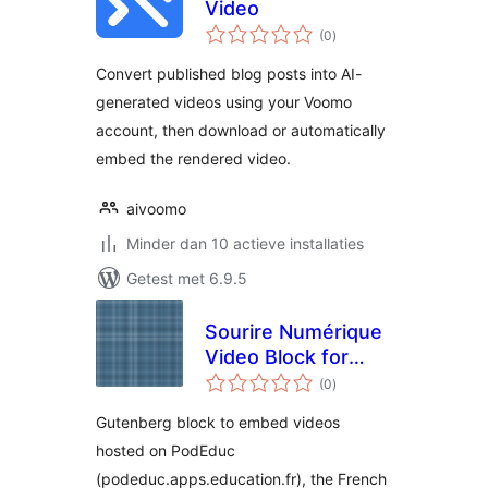
Video
totaal
(0
)
waarderingen
Convert published blog posts into AI-
generated videos using your Voomo
account, then download or automatically
embed the rendered video.
aivoomo
Minder dan 10 actieve installaties
Getest met 6.9.5
Sourire Numérique
Video Block for
totaal
PodEduc
(0
)
waarderingen
Gutenberg block to embed videos
hosted on PodEduc
(podeduc.apps.education.fr), the French