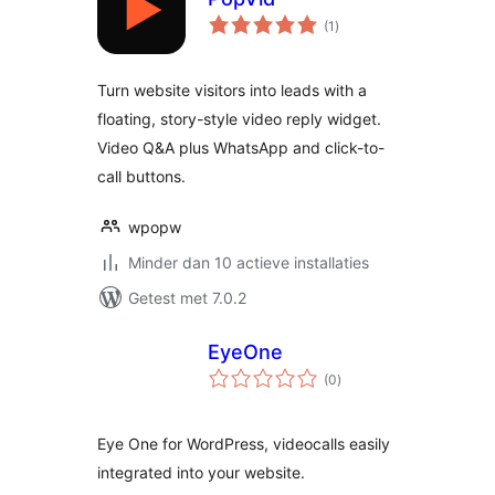
totaal
(1
)
waarderingen
Turn website visitors into leads with a
floating, story-style video reply widget.
Video Q&A plus WhatsApp and click-to-
call buttons.
wpopw
Minder dan 10 actieve installaties
Getest met 7.0.2
EyeOne
totaal
(0
)
waarderingen
Eye One for WordPress, videocalls easily
integrated into your website.