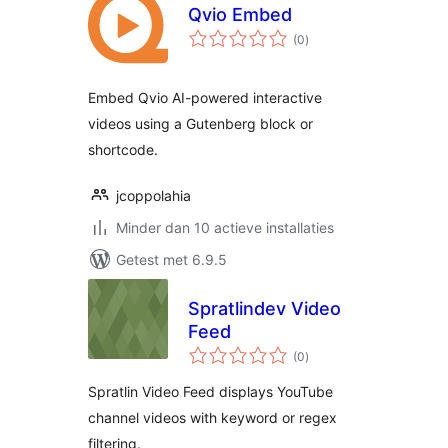
Qvio Embed
totaal
(0
)
waarderingen
Embed Qvio AI-powered interactive
videos using a Gutenberg block or
shortcode.
jcoppolahia
Minder dan 10 actieve installaties
Getest met 6.9.5
Spratlindev Video
Feed
totaal
(0
)
waarderingen
Spratlin Video Feed displays YouTube
channel videos with keyword or regex
filtering.