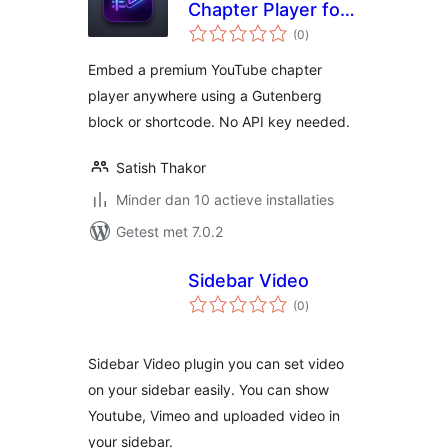
Chapter Player for
totaal
YouTube
(0
)
waarderingen
Embed a premium YouTube chapter
player anywhere using a Gutenberg
block or shortcode. No API key needed.
Satish Thakor
Minder dan 10 actieve installaties
Getest met 7.0.2
Sidebar Video
totaal
(0
)
waarderingen
Sidebar Video plugin you can set video
on your sidebar easily. You can show
Youtube, Vimeo and uploaded video in
your sidebar.