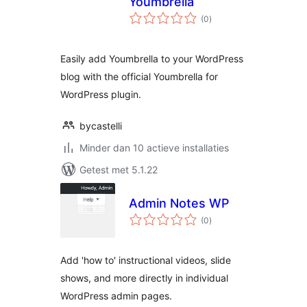
Youmbrella
totaal
(0
)
waarderingen
Easily add Youmbrella to your WordPress
blog with the official Youmbrella for
WordPress plugin.
bycastelli
Minder dan 10 actieve installaties
Getest met 5.1.22
Admin Notes WP
totaal
(0
)
waarderingen
Add 'how to' instructional videos, slide
shows, and more directly in individual
WordPress admin pages.