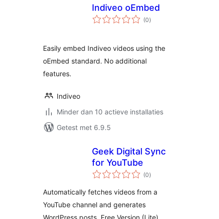
Indiveo oEmbed
totaal
(0
)
waarderingen
Easily embed Indiveo videos using the
oEmbed standard. No additional
features.
Indiveo
Minder dan 10 actieve installaties
Getest met 6.9.5
Geek Digital Sync
for YouTube
totaal
(0
)
waarderingen
Automatically fetches videos from a
YouTube channel and generates
WordPress posts. Free Version (Lite).