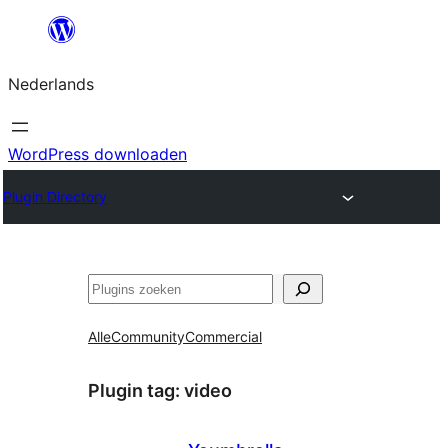
Ga
naar
Nederlands
de
inhoud
WordPress downloaden
Plugin Directory
Zoeken
Alle
Community
Commercial
Plugin tag:
video