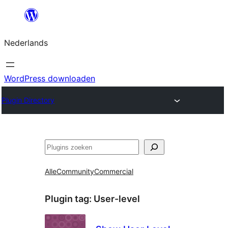
Ga
naar
Nederlands
de
inhoud
WordPress downloaden
Plugin Directory
Zoeken
Alle
Community
Commercial
Plugin tag:
User-level