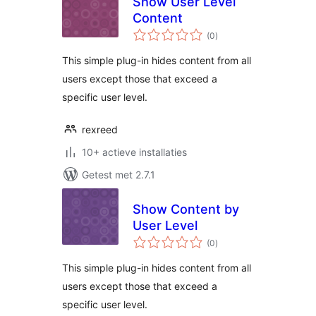
Show User Level
Content
totaal
(0
)
waarderingen
This simple plug-in hides content from all
users except those that exceed a
specific user level.
rexreed
10+ actieve installaties
Getest met 2.7.1
Show Content by
User Level
totaal
(0
)
waarderingen
This simple plug-in hides content from all
users except those that exceed a
specific user level.