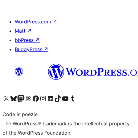
WordPress.com
↗
Matt
↗
bbPress
↗
BuddyPress
↗
Bezoek ons X (voorheen Twitter) account
Bezoek ons Bluesky account
Bezoek ons Mastodon account
Bezoek ons Threads account
Onze Facebook pagina bezoeken
Bezoek ons Instagram account
Bezoek ons LinkedIn account
Bezoek ons TikTok account
Bezoek ons YouTube kanaal
Bezoek ons Tumblr account
Code is poëzie.
The WordPress® trademark is the intellectual property
of the WordPress Foundation.