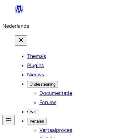
Ga
naar
Nederlands
de
inhoud
Thema’s
Plugins
Nieuws
Ondersteuning
Documentatie
Forums
Over
Vertalen
Vertaalproces