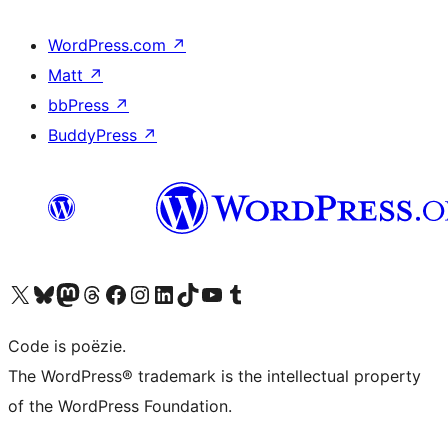
WordPress.com
↗
Matt
↗
bbPress
↗
BuddyPress
↗
Bezoek ons X (voorheen Twitter) account
Bezoek ons Bluesky account
Bezoek ons Mastodon account
Bezoek ons Threads account
Onze Facebook pagina bezoeken
Bezoek ons Instagram account
Bezoek ons LinkedIn account
Bezoek ons TikTok account
Bezoek ons YouTube kanaal
Bezoek ons Tumblr account
Code is poëzie.
The WordPress® trademark is the intellectual property
of the WordPress Foundation.