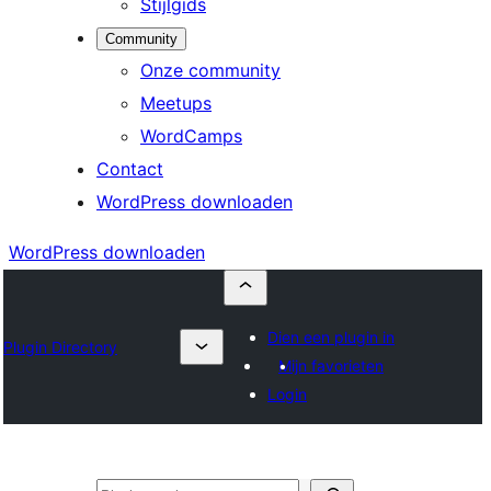
Stijlgids
Community
Onze community
Meetups
WordCamps
Contact
WordPress downloaden
WordPress downloaden
Dien een plugin in
Plugin Directory
Mijn favorieten
Login