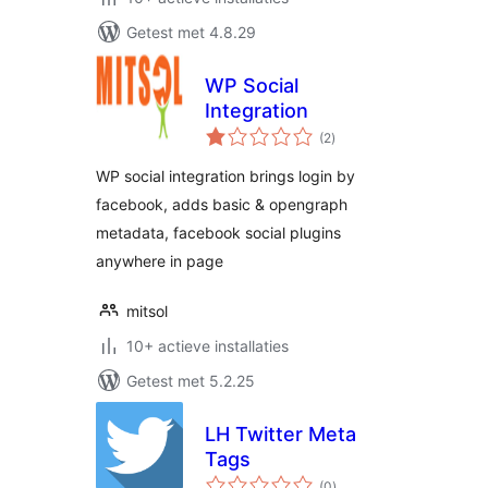
Getest met 4.8.29
WP Social
Integration
totaal
(2
)
waarderingen
WP social integration brings login by
facebook, adds basic & opengraph
metadata, facebook social plugins
anywhere in page
mitsol
10+ actieve installaties
Getest met 5.2.25
LH Twitter Meta
Tags
totaal
(0
)