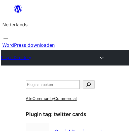
Ga
naar
Nederlands
de
inhoud
WordPress downloaden
Plugin Directory
Zoeken
Alle
Community
Commercial
Plugin tag:
twitter cards