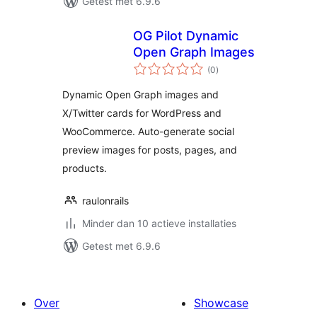
Getest met 6.9.6
OG Pilot Dynamic
Open Graph Images
totaal
(0
)
waarderingen
Dynamic Open Graph images and
X/Twitter cards for WordPress and
WooCommerce. Auto-generate social
preview images for posts, pages, and
products.
raulonrails
Minder dan 10 actieve installaties
Getest met 6.9.6
Over
Showcase