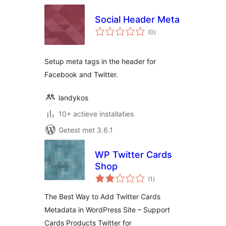
Social Header Meta
totaal
(0
)
waarderingen
Setup meta tags in the header for
Facebook and Twitter.
landykos
10+ actieve installaties
Getest met 3.6.1
WP Twitter Cards
Shop
totaal
(1
)
waarderingen
The Best Way to Add Twitter Cards
Metadata in WordPress Site – Support
Cards Products Twitter for