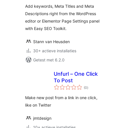
Add keywords, Meta Titles and Meta
Descriptions right from the WordPress
editor or Elementor Page Settings panel
with Easy SEO Toolkit.
Stann van Heusden
30+ actieve installaties
Getest met 6.2.0
Unfurl – One Click
To Post
totaal
(0
)
waarderingen
Make new post from a link in one click,
like on Twitter
jmtdesign
10+ actieve installaties