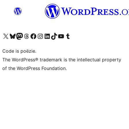
Bezoek ons X (voorheen Twitter) account
Bezoek ons Bluesky account
Bezoek ons Mastodon account
Bezoek ons Threads account
Onze Facebook pagina bezoeken
Bezoek ons Instagram account
Bezoek ons LinkedIn account
Bezoek ons TikTok account
Bezoek ons YouTube kanaal
Bezoek ons Tumblr account
Code is poëzie.
The WordPress® trademark is the intellectual property
of the WordPress Foundation.