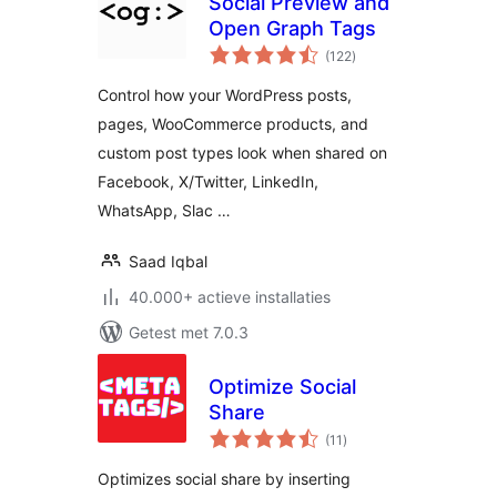
Social Preview and
Open Graph Tags
totaal
(122
)
waarderingen
Control how your WordPress posts,
pages, WooCommerce products, and
custom post types look when shared on
Facebook, X/Twitter, LinkedIn,
WhatsApp, Slac …
Saad Iqbal
40.000+ actieve installaties
Getest met 7.0.3
Optimize Social
Share
totaal
(11
)
waarderingen
Optimizes social share by inserting