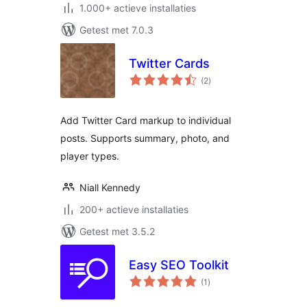
1.000+ actieve installaties
Getest met 7.0.3
Twitter Cards
totaal
(2
)
waarderingen
Add Twitter Card markup to individual
posts. Supports summary, photo, and
player types.
Niall Kennedy
200+ actieve installaties
Getest met 3.5.2
Easy SEO Toolkit
totaal
(1
)
waarderingen