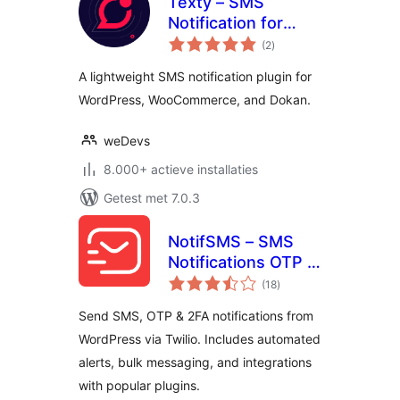
Texty – SMS
Notification for
totaal
WordPress,
(2
)
waarderingen
WooCommerce,
A lightweight SMS notification plugin for
Dokan and more
WordPress, WooCommerce, and Dokan.
weDevs
8.000+ actieve installaties
Getest met 7.0.3
NotifSMS – SMS
Notifications OTP &
totaal
2FA for WordPress
(18
)
waarderingen
& WooCommerce
Send SMS, OTP & 2FA notifications from
WordPress via Twilio. Includes automated
alerts, bulk messaging, and integrations
with popular plugins.