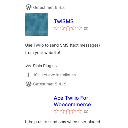
Getest met 6.4.8
TwiSMS
totaal
(0
)
waarderingen
Use Twilio to send SMS (text messages)
from your website!
Plain Plugins
10+ actieve installaties
Getest met 5.4.19
Ace Twilio For
Woocommerce
totaal
(0
)
waarderingen
It help us to send sms when user placed