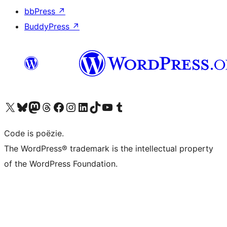
bbPress
↗
BuddyPress
↗
Bezoek ons X (voorheen Twitter) account
Bezoek ons Bluesky account
Bezoek ons Mastodon account
Bezoek ons Threads account
Onze Facebook pagina bezoeken
Bezoek ons Instagram account
Bezoek ons LinkedIn account
Bezoek ons TikTok account
Bezoek ons YouTube kanaal
Bezoek ons Tumblr account
Code is poëzie.
The WordPress® trademark is the intellectual property
of the WordPress Foundation.