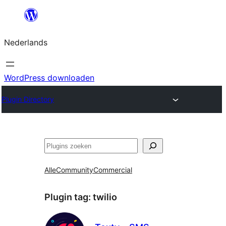
Ga
naar
Nederlands
de
inhoud
WordPress downloaden
Plugin Directory
Zoeken
Alle
Community
Commercial
Plugin tag:
twilio