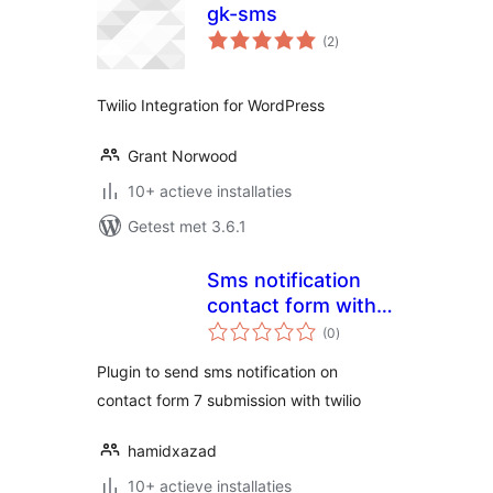
gk-sms
totaal
(2
)
waarderingen
Twilio Integration for WordPress
Grant Norwood
10+ actieve installaties
Getest met 3.6.1
Sms notification
contact form with
totaal
twilio
(0
)
waarderingen
Plugin to send sms notification on
contact form 7 submission with twilio
hamidxazad
10+ actieve installaties