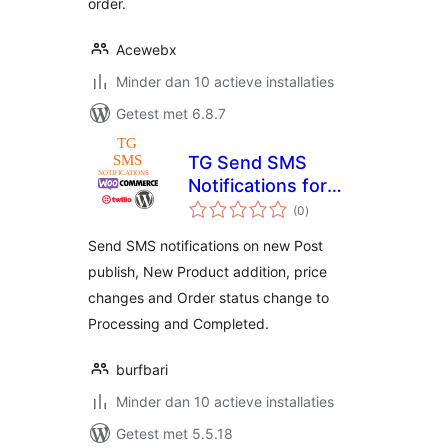
order.
Acewebx
Minder dan 10 actieve installaties
Getest met 6.8.7
TG Send SMS
Notifications for
totaal
WordPress and
(0
)
waarderingen
WooCommerce
Send SMS notifications on new Post
Twilio
publish, New Product addition, price
changes and Order status change to
Processing and Completed.
burfbari
Minder dan 10 actieve installaties
Getest met 5.5.18