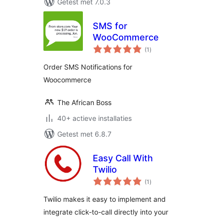
Getest met 7.0.3
SMS for
WooCommerce
totaal
(1
)
waarderingen
Order SMS Notifications for
Woocommerce
The African Boss
40+ actieve installaties
Getest met 6.8.7
Easy Call With
Twilio
totaal
(1
)
waarderingen
Twilio makes it easy to implement and
integrate click-to-call directly into your