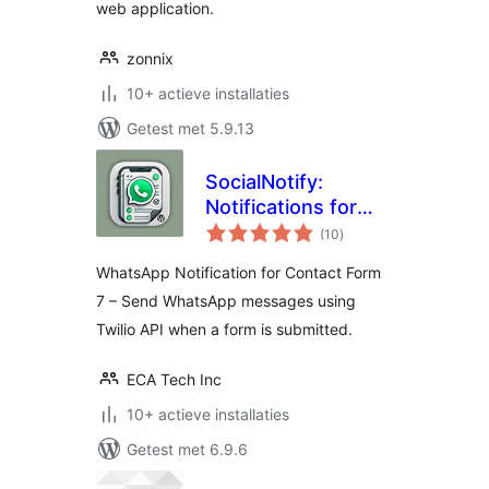
web application.
zonnix
10+ actieve installaties
Getest met 5.9.13
SocialNotify:
Notifications for
totaal
Contact Form 7
(10
)
waarderingen
WhatsApp Notification for Contact Form
7 – Send WhatsApp messages using
Twilio API when a form is submitted.
ECA Tech Inc
10+ actieve installaties
Getest met 6.9.6