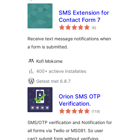
SMS Extension for
Contact Form 7
totaal
(6
)
waarderingen
Receive text message notifications when
a form is submitted.
Kofi Mokome
400+ actieve installaties
Getest met 6.8.7
Orion SMS OTP
Verification.
totaal
(119
)
waarderingen
SMS/OTP verification and Notification for
all forms via Twilio or MSG91. So user
can't submit form without verifying