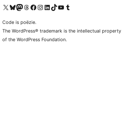
Bezoek ons X (voorheen Twitter) account
Bezoek ons Bluesky account
Bezoek ons Mastodon account
Bezoek ons Threads account
Onze Facebook pagina bezoeken
Bezoek ons Instagram account
Bezoek ons LinkedIn account
Bezoek ons TikTok account
Bezoek ons YouTube kanaal
Bezoek ons Tumblr account
Code is poëzie.
The WordPress® trademark is the intellectual property
of the WordPress Foundation.