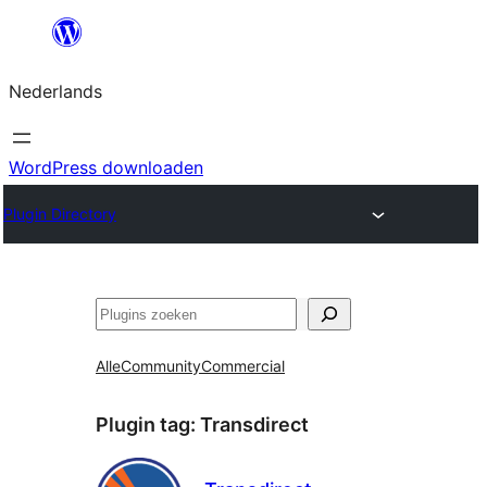
Ga
naar
Nederlands
de
inhoud
WordPress downloaden
Plugin Directory
Zoeken
Alle
Community
Commercial
Plugin tag:
Transdirect