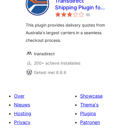
Transdirect
Shipping Plugin for
totaal
Woocommerce
(8
)
waarderingen
This plugin provides delivery quotes from
Australia's largest carriers in a seamless
checkout process.
transdirect
200+ actieve installaties
Getest met 6.8.6
Over
Showcase
Nieuws
Thema's
Hosting
Plugins
Privacy
Patronen