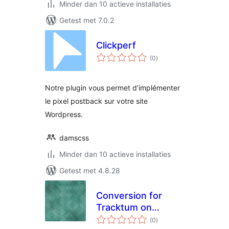
Minder dan 10 actieve installaties
Getest met 7.0.2
Clickperf
totaal
(0
)
waarderingen
Notre plugin vous permet d’implémenter
le pixel postback sur votre site
Wordpress.
damscss
Minder dan 10 actieve installaties
Getest met 4.8.28
Conversion for
Tracktum on
totaal
Woocommerce
(0
)
waarderingen