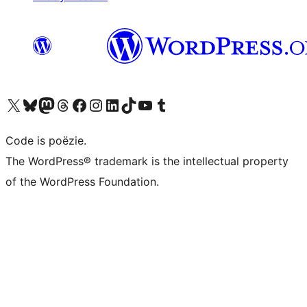
Bezoek ons X (voorheen Twitter) account
Bezoek ons Bluesky account
Bezoek ons Mastodon account
Bezoek ons Threads account
Onze Facebook pagina bezoeken
Bezoek ons Instagram account
Bezoek ons LinkedIn account
Bezoek ons TikTok account
Bezoek ons YouTube kanaal
Bezoek ons Tumblr account
Code is poëzie.
The WordPress® trademark is the intellectual property
of the WordPress Foundation.