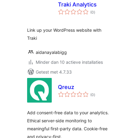
Traki Analytics
totaal
(0
)
waarderingen
Link up your WordPress website with
Traki
aidanayalabigg
Minder dan 10 actieve installaties
Getest met 4.7.33
Qreuz
totaal
(0
)
waarderingen
Add consent-free data to your analytics.
Ethical server-side monitoring to
meaningful first-party data. Cookie-free
and privacy-first.