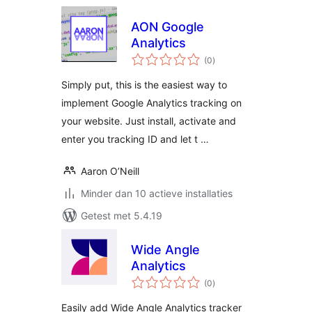
AON Google
Analytics
totaal
(0
)
waarderingen
Simply put, this is the easiest way to
implement Google Analytics tracking on
your website. Just install, activate and
enter you tracking ID and let t …
Aaron O’Neill
Minder dan 10 actieve installaties
Getest met 5.4.19
Wide Angle
Analytics
totaal
(0
)
waarderingen
Easily add Wide Angle Analytics tracker