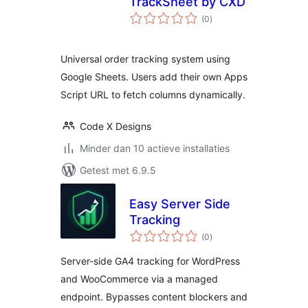
TrackSheet by CXD
totaal
(0
)
waarderingen
Universal order tracking system using
Google Sheets. Users add their own Apps
Script URL to fetch columns dynamically.
Code X Designs
Minder dan 10 actieve installaties
Getest met 6.9.5
Easy Server Side
Tracking
totaal
(0
)
waarderingen
Server-side GA4 tracking for WordPress
and WooCommerce via a managed
endpoint. Bypasses content blockers and