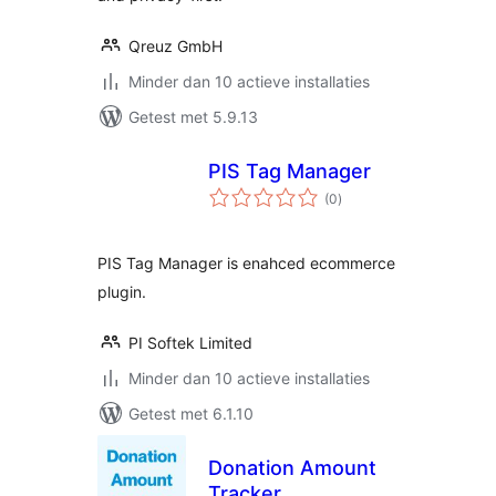
Qreuz GmbH
Minder dan 10 actieve installaties
Getest met 5.9.13
PIS Tag Manager
totaal
(0
)
waarderingen
PIS Tag Manager is enahced ecommerce
plugin.
PI Softek Limited
Minder dan 10 actieve installaties
Getest met 6.1.10
Donation Amount
Tracker