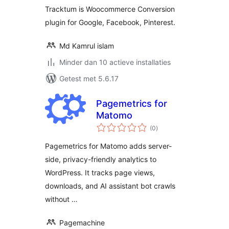
Tracktum is Woocommerce Conversion
plugin for Google, Facebook, Pinterest.
Md Kamrul islam
Minder dan 10 actieve installaties
Getest met 5.6.17
Pagemetrics for
Matomo
totaal
(0
)
waarderingen
Pagemetrics for Matomo adds server-
side, privacy-friendly analytics to
WordPress. It tracks page views,
downloads, and AI assistant bot crawls
without …
Pagemachine