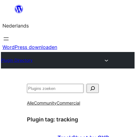
Ga
naar
Nederlands
de
inhoud
WordPress downloaden
Plugin Directory
Zoeken
Alle
Community
Commercial
Plugin tag:
tracking