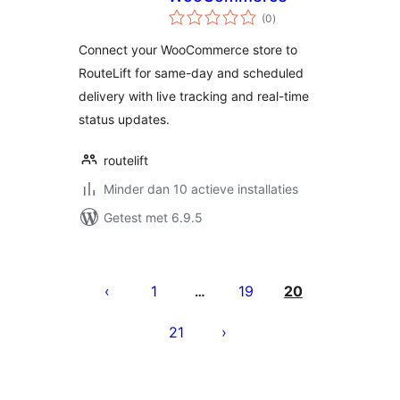
totaal
(0
)
waarderingen
Connect your WooCommerce store to
RouteLift for same-day and scheduled
delivery with live tracking and real-time
status updates.
routelift
Minder dan 10 actieve installaties
Getest met 6.9.5
Berichten
paginering
1
19
20
…
21