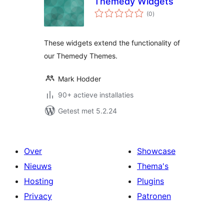
Themedy Widgets
totaal
(0
)
waarderingen
These widgets extend the functionality of
our Themedy Themes.
Mark Hodder
90+ actieve installaties
Getest met 5.2.24
Over
Showcase
Nieuws
Thema's
Hosting
Plugins
Privacy
Patronen