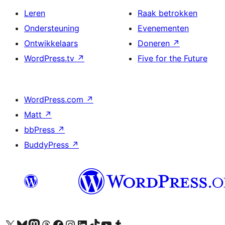
Leren
Raak betrokken
Ondersteuning
Evenementen
Ontwikkelaars
Doneren
↗
WordPress.tv
↗
Five for the Future
WordPress.com
↗
Matt
↗
bbPress
↗
BuddyPress
↗
Bezoek ons X (voorheen Twitter) account
Bezoek ons Bluesky account
Bezoek ons Mastodon account
Bezoek ons Threads account
Onze Facebook pagina bezoeken
Bezoek ons Instagram account
Bezoek ons LinkedIn account
Bezoek ons TikTok account
Bezoek ons YouTube kanaal
Bezoek ons Tumblr account