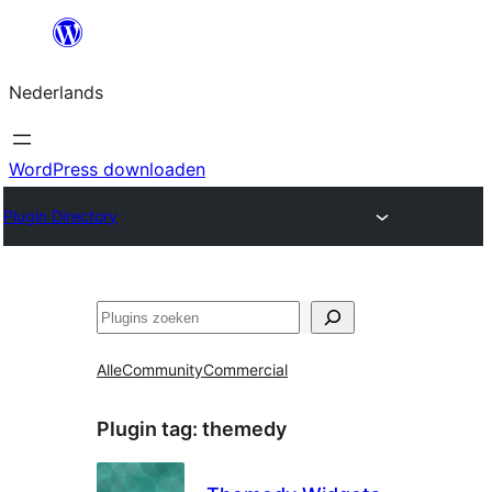
Ga
naar
Nederlands
de
inhoud
WordPress downloaden
Plugin Directory
Zoeken
Alle
Community
Commercial
Plugin tag:
themedy