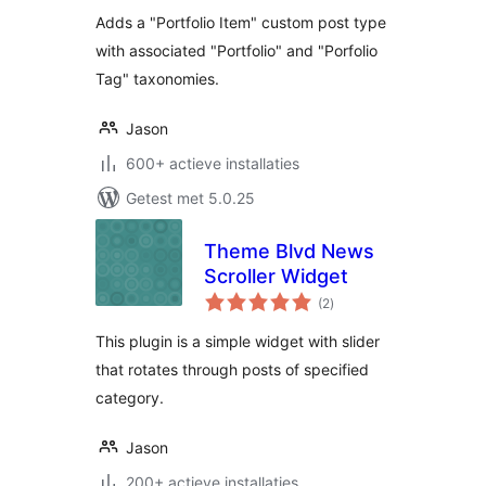
Adds a "Portfolio Item" custom post type
with associated "Portfolio" and "Porfolio
Tag" taxonomies.
Jason
600+ actieve installaties
Getest met 5.0.25
Theme Blvd News
Scroller Widget
totaal
(2
)
waarderingen
This plugin is a simple widget with slider
that rotates through posts of specified
category.
Jason
200+ actieve installaties