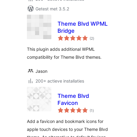
Getest met 3.5.2
Theme Blvd WPML
Bridge
totaal
(2
)
waarderingen
This plugin adds additional WPML
compatibility for Theme Blvd themes.
Jason
200+ actieve installaties
Theme Blvd
Favicon
totaal
(1
)
waarderingen
Add a favicon and bookmark icons for
apple touch devices to your Theme Blvd