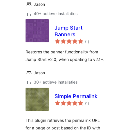
Jason
40+ actieve installaties
Jump Start
Banners
totaal
(1
)
waarderingen
Restores the banner functionality from
Jump Start v2.0, when updating to v2.1+.
Jason
30+ actieve installaties
Simple Permalink
totaal
(1
)
waarderingen
This plugin retrieves the permalink URL
for a page or post based on the ID with