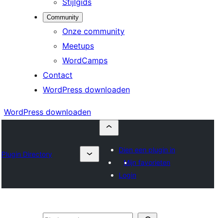
Stijlgids
Community
Onze community
Meetups
WordCamps
Contact
WordPress downloaden
WordPress downloaden
Dien een plugin in
Plugin Directory
Mijn favorieten
Login