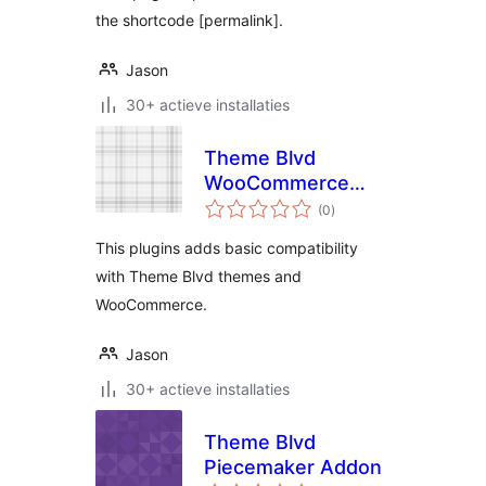
the shortcode [permalink].
Jason
30+ actieve installaties
Theme Blvd
WooCommerce
totaal
Patch
(0
)
waarderingen
This plugins adds basic compatibility
with Theme Blvd themes and
WooCommerce.
Jason
30+ actieve installaties
Theme Blvd
Piecemaker Addon