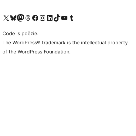
Bezoek ons X (voorheen Twitter) account
Bezoek ons Bluesky account
Bezoek ons Mastodon account
Bezoek ons Threads account
Onze Facebook pagina bezoeken
Bezoek ons Instagram account
Bezoek ons LinkedIn account
Bezoek ons TikTok account
Bezoek ons YouTube kanaal
Bezoek ons Tumblr account
Code is poëzie.
The WordPress® trademark is the intellectual property
of the WordPress Foundation.