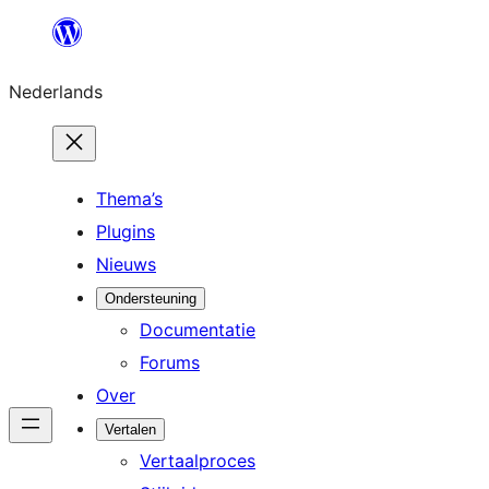
Ga
naar
Nederlands
de
inhoud
Thema’s
Plugins
Nieuws
Ondersteuning
Documentatie
Forums
Over
Vertalen
Vertaalproces