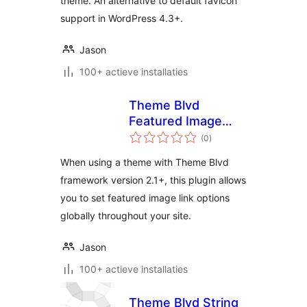
theme. An alternative to default favicon
support in WordPress 4.3+.
Jason
100+ actieve installaties
Theme Blvd
Featured Image
totaal
Link Override
(0
)
waarderingen
When using a theme with Theme Blvd
framework version 2.1+, this plugin allows
you to set featured image link options
globally throughout your site.
Jason
100+ actieve installaties
Theme Blvd String