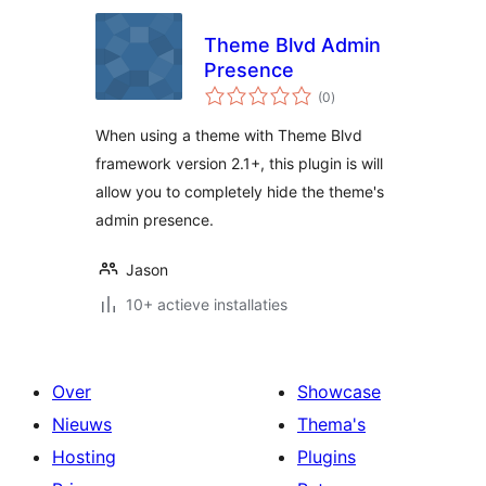
Theme Blvd Admin
Presence
totaal
(0
)
waarderingen
When using a theme with Theme Blvd
framework version 2.1+, this plugin is will
allow you to completely hide the theme's
admin presence.
Jason
10+ actieve installaties
Over
Showcase
Nieuws
Thema's
Hosting
Plugins