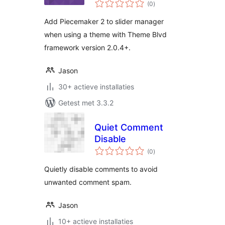
totaal
(0
)
waarderingen
Add Piecemaker 2 to slider manager
when using a theme with Theme Blvd
framework version 2.0.4+.
Jason
30+ actieve installaties
Getest met 3.3.2
Quiet Comment
Disable
totaal
(0
)
waarderingen
Quietly disable comments to avoid
unwanted comment spam.
Jason
10+ actieve installaties