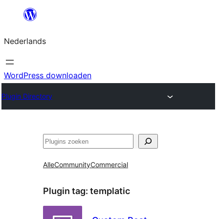
Ga
naar
Nederlands
de
inhoud
WordPress downloaden
Plugin Directory
Zoeken
Alle
Community
Commercial
Plugin tag:
templatic