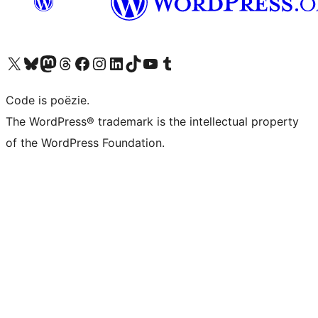
Bezoek ons X (voorheen Twitter) account
Bezoek ons Bluesky account
Bezoek ons Mastodon account
Bezoek ons Threads account
Onze Facebook pagina bezoeken
Bezoek ons Instagram account
Bezoek ons LinkedIn account
Bezoek ons TikTok account
Bezoek ons YouTube kanaal
Bezoek ons Tumblr account
Code is poëzie.
The WordPress® trademark is the intellectual property
of the WordPress Foundation.