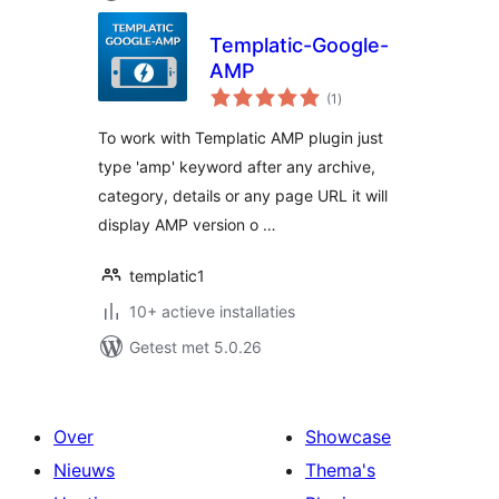
Templatic-Google-
AMP
totaal
(1
)
waarderingen
To work with Templatic AMP plugin just
type 'amp' keyword after any archive,
category, details or any page URL it will
display AMP version o …
templatic1
10+ actieve installaties
Getest met 5.0.26
Over
Showcase
Nieuws
Thema's