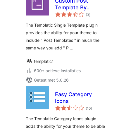
Custom Post
Template By
totaal
Templatic
(3
)
waarderingen
The Templatic Single Template plugin
provides the ability for your theme to
include " Post Templates " in much the
same way you add " P …
templatic1
600+ actieve installaties
Getest met 5.0.26
Easy Category
Icons
totaal
(10
)
waarderingen
The Templatic Category Icons plugin
adds the ability for your theme to be able