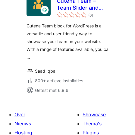
Gutena Team –
Team Slider and
totaal
Grid
(0
)
waarderingen
Gutena Team block for WordPress is a
versatile and user-friendly way to
showcase your team on your website.
With a range of features available, you ca
…
Saad Iqbal
800+ actieve installaties
Getest met 6.9.6
Over
Showcase
Nieuws
Thema's
Hosting
Plugins