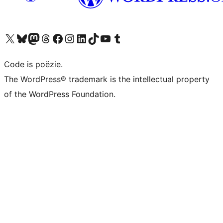
Bezoek ons X (voorheen Twitter) account
Bezoek ons Bluesky account
Bezoek ons Mastodon account
Bezoek ons Threads account
Onze Facebook pagina bezoeken
Bezoek ons Instagram account
Bezoek ons LinkedIn account
Bezoek ons TikTok account
Bezoek ons YouTube kanaal
Bezoek ons Tumblr account
Code is poëzie.
The WordPress® trademark is the intellectual property
of the WordPress Foundation.