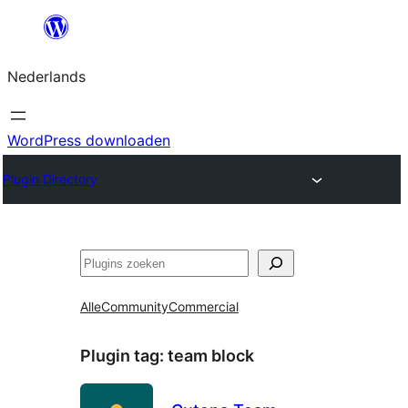
Ga
naar
Nederlands
de
inhoud
WordPress downloaden
Plugin Directory
Zoeken
Alle
Community
Commercial
Plugin tag:
team block