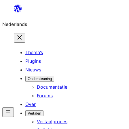
Ga
naar
Nederlands
de
inhoud
Thema’s
Plugins
Nieuws
Ondersteuning
Documentatie
Forums
Over
Vertalen
Vertaalproces