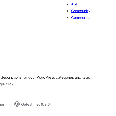
Alle
Community
Commercial
taal
aarderingen
 descriptions for your WordPress categories and tags
le click.
ies
Getest met 6.9.6