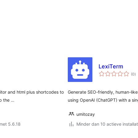
LexiTerm
to
(0
)
w
ditor and html plus shortcodes to
Generate SEO-friendly, human-like
up the …
using OpenAI (ChatGPT) with a sing
umitozay
met 5.6.18
Minder dan 10 actieve installat