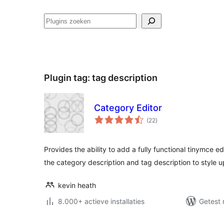
Zoeken
Plugin tag:
tag description
Category Editor
totaal
(22
)
waarderingen
Provides the ability to add a fully functional tinymce e
the category description and tag description to style 
kevin heath
8.000+ actieve installaties
Getest 