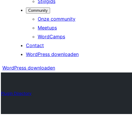
Stijlgids
Community
Onze community
Meetups
WordCamps
Contact
WordPress downloaden
WordPress downloaden
Plugin Directory