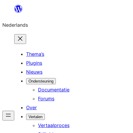
Ga
naar
Nederlands
de
inhoud
Thema’s
Plugins
Nieuws
Ondersteuning
Documentatie
Forums
Over
Vertalen
Vertaalproces