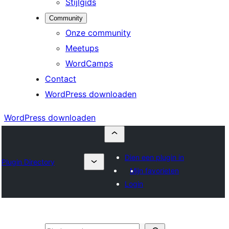
Stijlgids
Community
Onze community
Meetups
WordCamps
Contact
WordPress downloaden
WordPress downloaden
Dien een plugin in
Plugin Directory
Mijn favorieten
Login