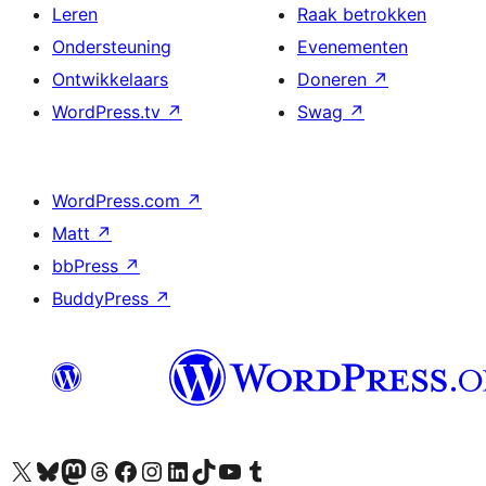
Leren
Raak betrokken
Ondersteuning
Evenementen
Ontwikkelaars
Doneren
↗
WordPress.tv
↗
Swag
↗
WordPress.com
↗
Matt
↗
bbPress
↗
BuddyPress
↗
Bezoek ons X (voorheen Twitter) account
Bezoek ons Bluesky account
Bezoek ons Mastodon account
Bezoek ons Threads account
Onze Facebook pagina bezoeken
Bezoek ons Instagram account
Bezoek ons LinkedIn account
Bezoek ons TikTok account
Bezoek ons YouTube kanaal
Bezoek ons Tumblr account