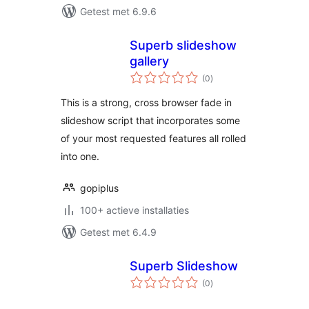
Getest met 6.9.6
Superb slideshow
gallery
totaal
(0
)
waarderingen
This is a strong, cross browser fade in
slideshow script that incorporates some
of your most requested features all rolled
into one.
gopiplus
100+ actieve installaties
Getest met 6.4.9
Superb Slideshow
totaal
(0
)
waarderingen