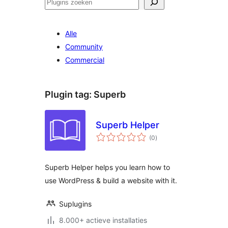
Zoeken
Alle
Community
Commercial
Plugin tag:
Superb
Superb Helper
totaal
(0
)
waarderingen
Superb Helper helps you learn how to
use WordPress & build a website with it.
Suplugins
8.000+ actieve installaties