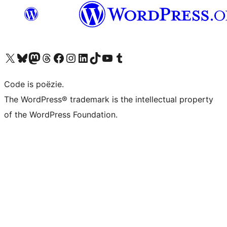
Bezoek ons X (voorheen Twitter) account
Bezoek ons Bluesky account
Bezoek ons Mastodon account
Bezoek ons Threads account
Onze Facebook pagina bezoeken
Bezoek ons Instagram account
Bezoek ons LinkedIn account
Bezoek ons TikTok account
Bezoek ons YouTube kanaal
Bezoek ons Tumblr account
Code is poëzie.
The WordPress® trademark is the intellectual property
of the WordPress Foundation.