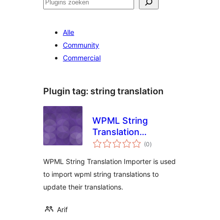
Zoeken
Alle
Community
Commercial
Plugin tag:
string translation
WPML String
Translation
totaal
Importer
(0
)
waarderingen
WPML String Translation Importer is used
to import wpml string translations to
update their translations.
Arif