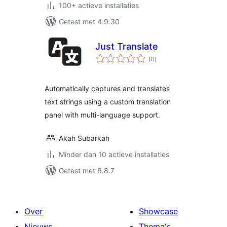
100+ actieve installaties
Getest met 4.9.30
Just Translate
totaal
(0
)
waarderingen
Automatically captures and translates
text strings using a custom translation
panel with multi-language support.
Akah Subarkah
Minder dan 10 actieve installaties
Getest met 6.8.7
Over
Showcase
Nieuws
Thema's