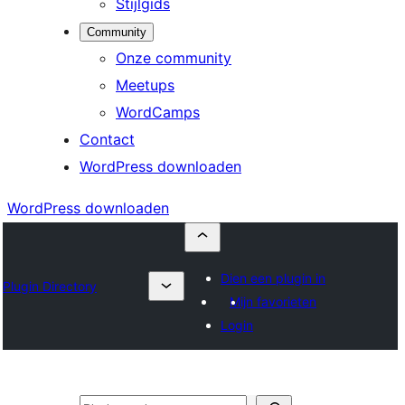
Stijlgids
Community
Onze community
Meetups
WordCamps
Contact
WordPress downloaden
WordPress downloaden
Dien een plugin in
Plugin Directory
Mijn favorieten
Login