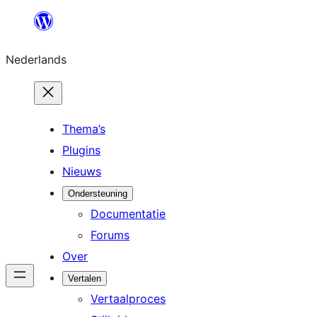
Ga
naar
Nederlands
de
inhoud
Thema’s
Plugins
Nieuws
Ondersteuning
Documentatie
Forums
Over
Vertalen
Vertaalproces