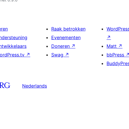
eren
Raak betrokken
WordPres
ndersteuning
Evenementen
↗
ntwikkelaars
Doneren
↗
Matt
↗
ordPress.tv
↗
Swag
↗
bbPress
BuddyPre
Nederlands