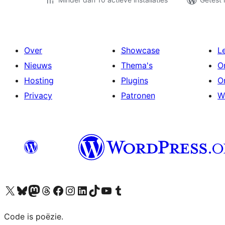
Over
Showcase
L
Nieuws
Thema's
O
Hosting
Plugins
O
Privacy
Patronen
W
Bezoek ons X (voorheen Twitter) account
Bezoek ons Bluesky account
Bezoek ons Mastodon account
Bezoek ons Threads account
Onze Facebook pagina bezoeken
Bezoek ons Instagram account
Bezoek ons LinkedIn account
Bezoek ons TikTok account
Bezoek ons YouTube kanaal
Bezoek ons Tumblr account
Code is poëzie.