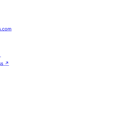
s.com
↗
ss
↗