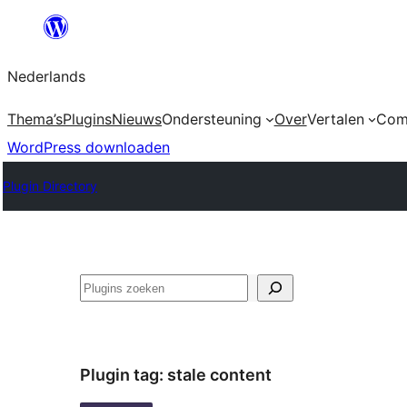
Ga
naar
Nederlands
de
inhoud
Thema’s
Plugins
Nieuws
Ondersteuning
Over
Vertalen
Com
WordPress downloaden
Plugin Directory
Zoeken
Plugin tag:
stale content