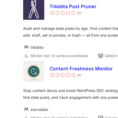
Trilobita Post Pruner
totaal
(0
)
waarderingen
Audit and manage stale posts by age. Find content th
edit, draft, set to private, or trash — all from one scree
trilobita
Minder dan 10 actieve installaties
Getest 
Content Freshness Monitor
totaal
(0
)
waarderingen
Stop content decay and boost WordPress SEO rankings. 
find stale posts, and track engagement with one powe
zevvolabs
Minder dan 10 actieve installaties
Getest 