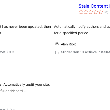
Stale Content 
to
(0
)
w
at has never been updated, then
Automatically notify authors and a
n.
for a specified period.
Alen Ribic
met 7.0.3
Minder dan 10 actieve installat
Automatically audit your site,
rful dashboard …
met 6.9.6