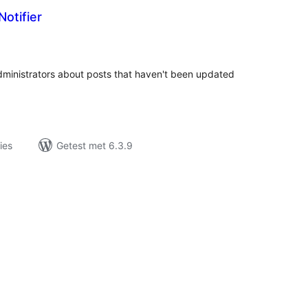
Notifier
taal
aarderingen
dministrators about posts that haven't been updated
ies
Getest met 6.3.9