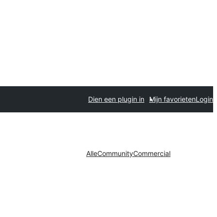
Dien een plugin in
Mijn favorieten
Login
Alle
Community
Commercial