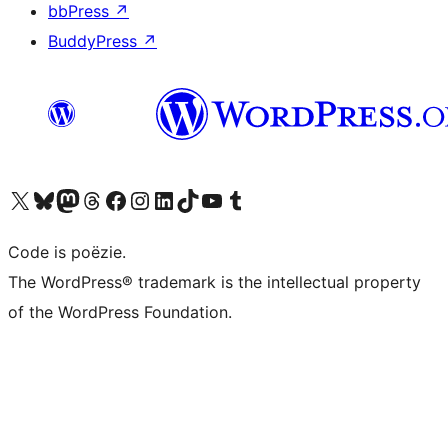
bbPress
↗
BuddyPress
↗
Bezoek ons X (voorheen Twitter) account
Bezoek ons Bluesky account
Bezoek ons Mastodon account
Bezoek ons Threads account
Onze Facebook pagina bezoeken
Bezoek ons Instagram account
Bezoek ons LinkedIn account
Bezoek ons TikTok account
Bezoek ons YouTube kanaal
Bezoek ons Tumblr account
Code is poëzie.
The WordPress® trademark is the intellectual property
of the WordPress Foundation.