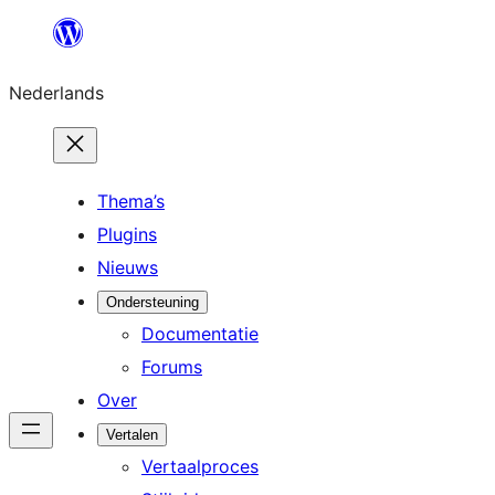
Ga
naar
Nederlands
de
inhoud
Thema’s
Plugins
Nieuws
Ondersteuning
Documentatie
Forums
Over
Vertalen
Vertaalproces