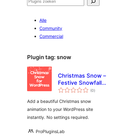
Zoeken
Alle
Community
Commercial
Plugin tag:
snow
Christmas Snow –
Festive Snowfall
totaal
Effect
(0
)
waarderingen
Add a beautiful Christmas snow
animation to your WordPress site
instantly. No settings required.
ProPluginsLab