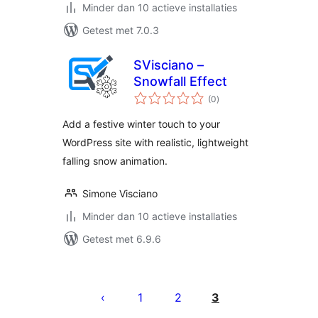
Minder dan 10 actieve installaties
Getest met 7.0.3
SVisciano –
Snowfall Effect
totaal
(0
)
waarderingen
Add a festive winter touch to your
WordPress site with realistic, lightweight
falling snow animation.
Simone Visciano
Minder dan 10 actieve installaties
Getest met 6.9.6
Berichten
paginering
1
2
3