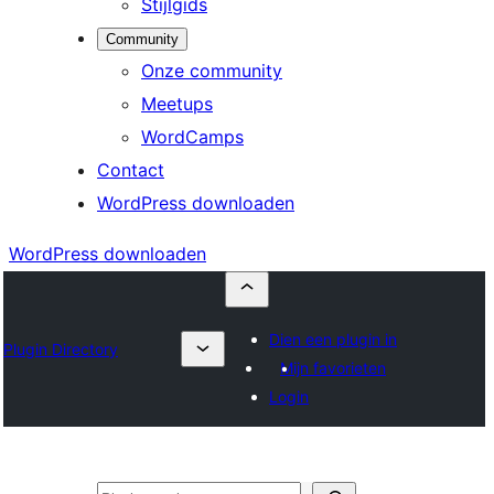
Stijlgids
Community
Onze community
Meetups
WordCamps
Contact
WordPress downloaden
WordPress downloaden
Dien een plugin in
Plugin Directory
Mijn favorieten
Login