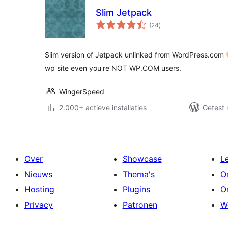
Slim Jetpack
totaal
(24
)
waarderingen
Slim version of Jetpack unlinked from WordPress.com
wp site even you're NOT WP.COM users.
WingerSpeed
2.000+ actieve installaties
Getest 
Over
Showcase
L
Nieuws
Thema's
O
Hosting
Plugins
O
Privacy
Patronen
W