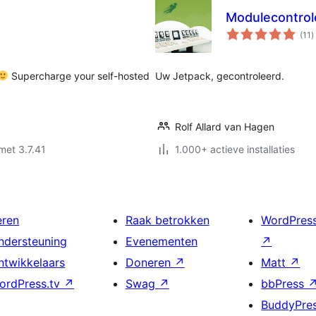
Modulecontrol
t
(11
)
w
Supercharge your self-hosted
Uw Jetpack, gecontroleerd.
Rolf Allard van Hagen
met 3.7.41
1.000+ actieve installaties
eren
Raak betrokken
WordPres
ndersteuning
Evenementen
↗
ntwikkelaars
Doneren
↗
Matt
↗
ordPress.tv
↗
Swag
↗
bbPress
BuddyPre