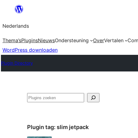
Ga
naar
Nederlands
de
inhoud
Thema’s
Plugins
Nieuws
Ondersteuning
Over
Vertalen
Com
WordPress downloaden
Plugin Directory
Zoeken
Plugin tag:
slim jetpack