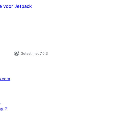
e voor Jetpack
otaal
aarderingen
Getest met 7.0.3
s.com
↗
ss
↗