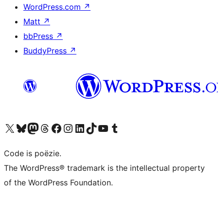
WordPress.com
↗
Matt
↗
bbPress
↗
BuddyPress
↗
Bezoek ons X (voorheen Twitter) account
Bezoek ons Bluesky account
Bezoek ons Mastodon account
Bezoek ons Threads account
Onze Facebook pagina bezoeken
Bezoek ons Instagram account
Bezoek ons LinkedIn account
Bezoek ons TikTok account
Bezoek ons YouTube kanaal
Bezoek ons Tumblr account
Code is poëzie.
The WordPress® trademark is the intellectual property
of the WordPress Foundation.