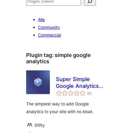
Zoeken
Alle
Community
Commercial
Plugin tag:
simple google
analytics
Super Simple
Google Analytics
totaal
Lite
(0
)
waarderingen
The simplest way to add Google
analytics to your site with no bloat.
5fifty