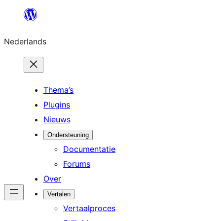
Ga
naar
Nederlands
de
inhoud
Thema’s
Plugins
Nieuws
Ondersteuning
Documentatie
Forums
Over
Vertalen
Vertaalproces