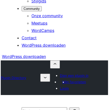
Stijlgids
Community
Onze community
Meetups
WordCamps
Contact
WordPress downloaden
WordPress downloaden
Dien een plugin in
Plugin Directory
Mijn favorieten
Login