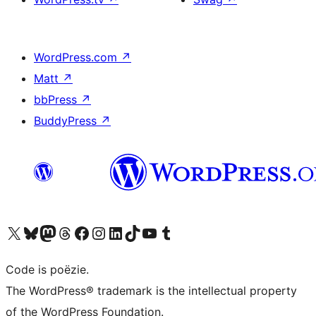
WordPress.com
↗
Matt
↗
bbPress
↗
BuddyPress
↗
Bezoek ons X (voorheen Twitter) account
Bezoek ons Bluesky account
Bezoek ons Mastodon account
Bezoek ons Threads account
Onze Facebook pagina bezoeken
Bezoek ons Instagram account
Bezoek ons LinkedIn account
Bezoek ons TikTok account
Bezoek ons YouTube kanaal
Bezoek ons Tumblr account
Code is poëzie.
The WordPress® trademark is the intellectual property
of the WordPress Foundation.