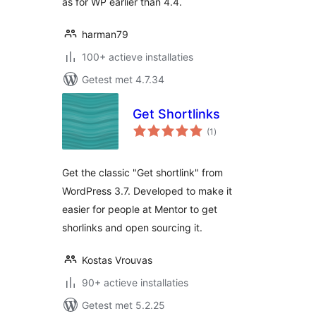
as for WP earlier than 4.4.
harman79
100+ actieve installaties
Getest met 4.7.34
Get Shortlinks
totaal
(1
)
waarderingen
Get the classic "Get shortlink" from
WordPress 3.7. Developed to make it
easier for people at Mentor to get
shorlinks and open sourcing it.
Kostas Vrouvas
90+ actieve installaties
Getest met 5.2.25