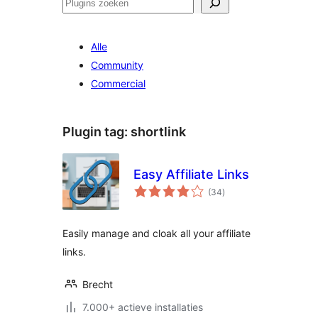
Zoeken
Alle
Community
Commercial
Plugin tag:
shortlink
Easy Affiliate Links
totaal
(34
)
waarderingen
Easily manage and cloak all your affiliate
links.
Brecht
7.000+ actieve installaties