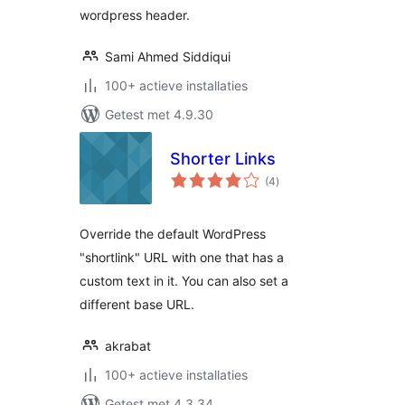
wordpress header.
Sami Ahmed Siddiqui
100+ actieve installaties
Getest met 4.9.30
Shorter Links
totaal
(4
)
waarderingen
Override the default WordPress
"shortlink" URL with one that has a
custom text in it. You can also set a
different base URL.
akrabat
100+ actieve installaties
Getest met 4.3.34