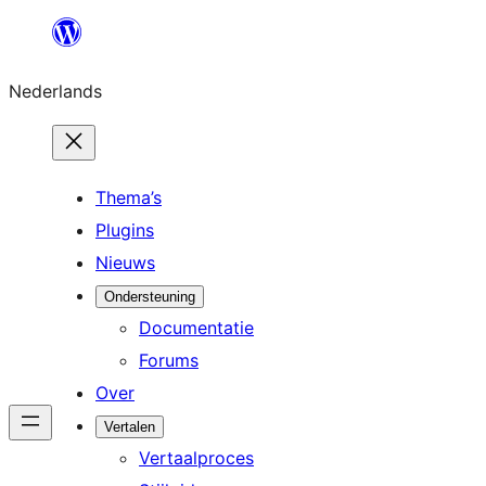
Ga
naar
Nederlands
de
inhoud
Thema’s
Plugins
Nieuws
Ondersteuning
Documentatie
Forums
Over
Vertalen
Vertaalproces