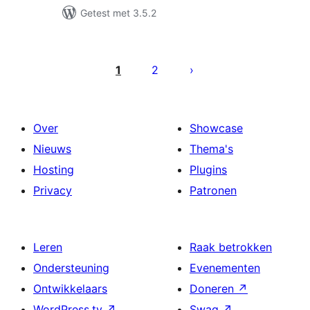
Getest met 3.5.2
Berichten
paginering
1
2
Over
Showcase
Nieuws
Thema's
Hosting
Plugins
Privacy
Patronen
Leren
Raak betrokken
Ondersteuning
Evenementen
Ontwikkelaars
Doneren
↗
WordPress.tv
↗
Swag
↗