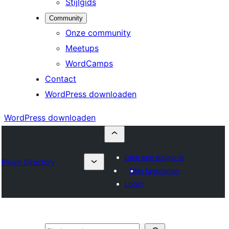
Stijlgids
Community
Onze community
Meetups
WordCamps
Contact
WordPress downloaden
WordPress downloaden
Dien een plugin in
Plugin Directory
Mijn favorieten
Login