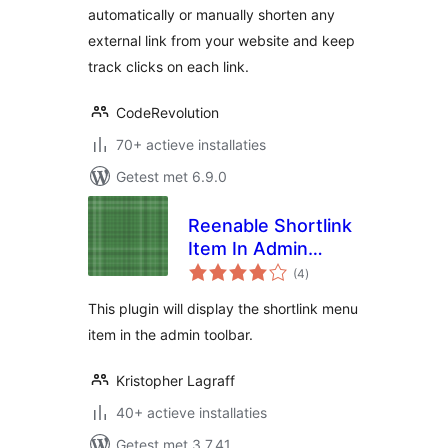
automatically or manually shorten any
external link from your website and keep
track clicks on each link.
CodeRevolution
70+ actieve installaties
Getest met 6.9.0
Reenable Shortlink
Item In Admin
totaal
Toolbar
(4
)
waarderingen
This plugin will display the shortlink menu
item in the admin toolbar.
Kristopher Lagraff
40+ actieve installaties
Getest met 3.7.41