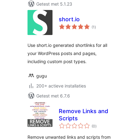
Getest met 5.1.23
short.io
totaal
(1
)
waarderingen
Use short.io generated shortlinks for all
your WordPress posts and pages,
including custom post types.
gugu
200+ actieve installaties
Getest met 6.7.6
Remove Links and
Scripts
totaal
(0
)
waarderingen
Remove unwanted links and scripts from