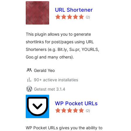
URL Shortener
totaal
(2
)
waarderingen
This plugin allows you to generate
shortlinks for post/pages using URL
Shorteners (e.g. Bit.ly, Su.pr, YOURLS,
Goo.gl and many others).
Gerald Yeo
90+ actieve installaties
Getest met 3.1.4
WP Pocket URLs
totaal
(2
)
waarderingen
WP Pocket URLs gives you the ability to