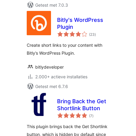
Getest met 7.0.3
Bitly's WordPress
Plugin
totaal
(23
)
waarderingen
Create short links to your content with
Bitly’s WordPress Plugin.
bitlydeveloper
2.000+ actieve installaties
Getest met 6.7.6
Bring Back the Get
Shortlink Button
totaal
(7
)
waarderingen
This plugin brings back the Get Shortlink
button, which is hidden by default since