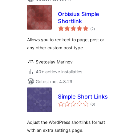
Orbisius Simple
Shortlink
totaal
(2
)
waarderingen
Allows you to redirect to page, post or
any other custom post type.
Svetoslav Marinov
40+ actieve installaties
Getest met 4.8.29
Simple Short Links
totaal
(0
)
waarderingen
Adjust the WordPress shortlinks format
with an extra settings page.