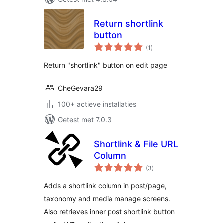
Return shortlink
button
totaal
(1
)
waarderingen
Return "shortlink" button on edit page
CheGevara29
100+ actieve installaties
Getest met 7.0.3
Shortlink & File URL
Column
totaal
(3
)
waarderingen
Adds a shortlink column in post/page,
taxonomy and media manage screens.
Also retrieves inner post shortlink button