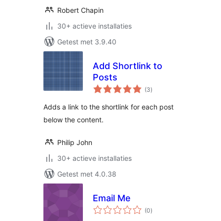
Robert Chapin
30+ actieve installaties
Getest met 3.9.40
Add Shortlink to
Posts
totaal
(3
)
waarderingen
Adds a link to the shortlink for each post
below the content.
Philip John
30+ actieve installaties
Getest met 4.0.38
Email Me
totaal
(0
)
waarderingen