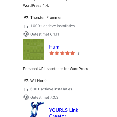
WordPress 4.4.
Thorsten Frommen
1.000+ actieve installaties
Getest met 6.1.11
Hum
totaal
(8
)
waarderingen
Personal URL shortener for WordPress
Will Norris
600+ actieve installaties
Getest met 7.0.3
YOURLS Link
Creator