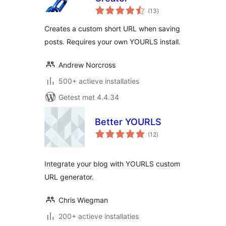
totaal
(13
)
waarderingen
Creates a custom short URL when saving
posts. Requires your own YOURLS install.
Andrew Norcross
500+ actieve installaties
Getest met 4.4.34
Better YOURLS
totaal
(12
)
waarderingen
Integrate your blog with YOURLS custom
URL generator.
Chris Wiegman
200+ actieve installaties