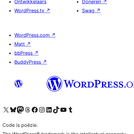
Ontwikkelaars
Doneren
↗
WordPress.tv
↗
Swag
↗
WordPress.com
↗
Matt
↗
bbPress
↗
BuddyPress
↗
Bezoek ons X (voorheen Twitter) account
Bezoek ons Bluesky account
Bezoek ons Mastodon account
Bezoek ons Threads account
Onze Facebook pagina bezoeken
Bezoek ons Instagram account
Bezoek ons LinkedIn account
Bezoek ons TikTok account
Bezoek ons YouTube kanaal
Bezoek ons Tumblr account
Code is poëzie.