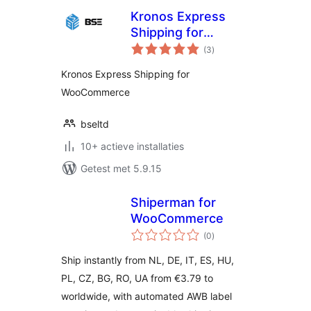
Kronos Express
Shipping for
totaal
WooCommerce
(3
)
waarderingen
Kronos Express Shipping for
WooCommerce
bseltd
10+ actieve installaties
Getest met 5.9.15
Shiperman for
WooCommerce
totaal
(0
)
waarderingen
Ship instantly from NL, DE, IT, ES, HU,
PL, CZ, BG, RO, UA from €3.79 to
worldwide, with automated AWB label