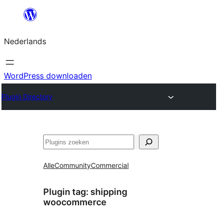
Ga
naar
Nederlands
de
inhoud
WordPress downloaden
Plugin Directory
Zoeken
Alle
Community
Commercial
Plugin tag:
shipping
woocommerce