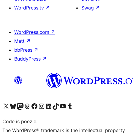
WordPress.tv
↗
Swag
↗
WordPress.com
↗
Matt
↗
bbPress
↗
BuddyPress
↗
Bezoek ons X (voorheen Twitter) account
Bezoek ons Bluesky account
Bezoek ons Mastodon account
Bezoek ons Threads account
Onze Facebook pagina bezoeken
Bezoek ons Instagram account
Bezoek ons LinkedIn account
Bezoek ons TikTok account
Bezoek ons YouTube kanaal
Bezoek ons Tumblr account
Code is poëzie.
The WordPress® trademark is the intellectual property