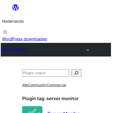
Ga
naar
Nederlands
de
inhoud
WordPress downloaden
Plugin Directory
Zoeken
Alle
Community
Commercial
Plugin tag:
server monitor