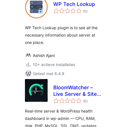
WP Tech Lookup
totaal
(0
)
waarderingen
WP Tech Lookup plugin is to see all the
necessary information about server at
one place.
Ashish Ajani
10+ actieve installaties
Getest met 6.4.9
BloomWatcher –
Live Server & Site
totaal
Health Dashboard
(0
)
waarderingen
Real-time server & WordPress health
dashboard in wp-admin — CPU, RAM,
disk, PHP, MySQL, SSL, DNS, updates