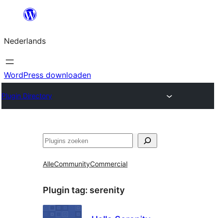
Ga
naar
Nederlands
de
inhoud
WordPress downloaden
Plugin Directory
Zoeken
Alle
Community
Commercial
Plugin tag:
serenity