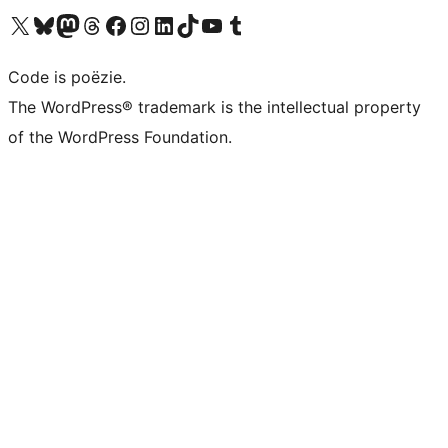
Bezoek ons X (voorheen Twitter) account
Bezoek ons Bluesky account
Bezoek ons Mastodon account
Bezoek ons Threads account
Onze Facebook pagina bezoeken
Bezoek ons Instagram account
Bezoek ons LinkedIn account
Bezoek ons TikTok account
Bezoek ons YouTube kanaal
Bezoek ons Tumblr account
Code is poëzie.
The WordPress® trademark is the intellectual property
of the WordPress Foundation.