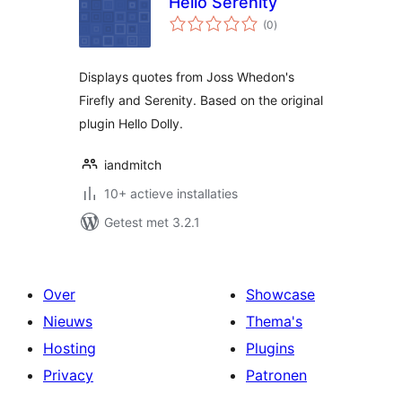
Hello Serenity
totaal
(0
)
waarderingen
Displays quotes from Joss Whedon's
Firefly and Serenity. Based on the original
plugin Hello Dolly.
iandmitch
10+ actieve installaties
Getest met 3.2.1
Over
Showcase
Nieuws
Thema's
Hosting
Plugins
Privacy
Patronen