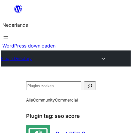
Ga
naar
Nederlands
de
inhoud
WordPress downloaden
Plugin Directory
Zoeken
Alle
Community
Commercial
Plugin tag:
seo score