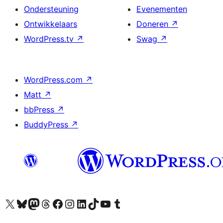
Ondersteuning
Evenementen
Ontwikkelaars
Doneren
↗
WordPress.tv
↗
Swag
↗
WordPress.com
↗
Matt
↗
bbPress
↗
BuddyPress
↗
Bezoek ons X (voorheen Twitter) account
Bezoek ons Bluesky account
Bezoek ons Mastodon account
Bezoek ons Threads account
Onze Facebook pagina bezoeken
Bezoek ons Instagram account
Bezoek ons LinkedIn account
Bezoek ons TikTok account
Bezoek ons YouTube kanaal
Bezoek ons Tumblr account