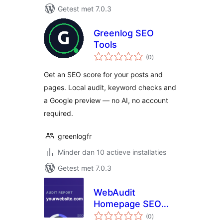
Getest met 7.0.3
Greenlog SEO
Tools
totaal
(0
)
waarderingen
Get an SEO score for your posts and
pages. Local audit, keyword checks and
a Google preview — no AI, no account
required.
greenlogfr
Minder dan 10 actieve installaties
Getest met 7.0.3
WebAudit
Homepage SEO
totaal
Checker
(0
)
waarderingen