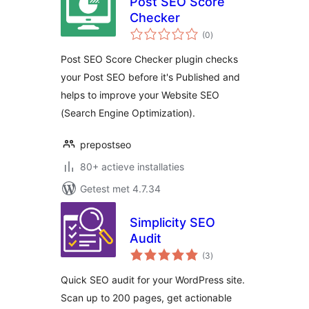
Post SEO Score
Checker
totaal
(0
)
waarderingen
Post SEO Score Checker plugin checks
your Post SEO before it's Published and
helps to improve your Website SEO
(Search Engine Optimization).
prepostseo
80+ actieve installaties
Getest met 4.7.34
Simplicity SEO
Audit
totaal
(3
)
waarderingen
Quick SEO audit for your WordPress site.
Scan up to 200 pages, get actionable