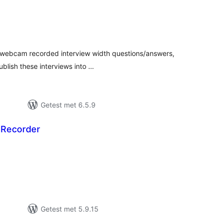
taal
arderingen
 a webcam recorded interview width questions/answers,
ublish these interviews into …
Getest met 6.5.9
 Recorder
taal
arderingen
Getest met 5.9.15