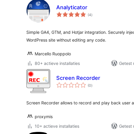
Analyticator
totaal
(4
)
waarderingen
Simple GA4, GTM, and Hotjar integration. Securely injec
WordPress site without editing any code.
Marcello Ruoppolo
80+ actieve installaties
Getest 
Screen Recorder
totaal
(0
)
waarderingen
Screen Recorder allows to record and play back user ac
proxymis
10+ actieve installaties
Getest 