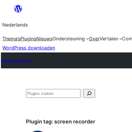
Ga
naar
Nederlands
de
inhoud
Thema’s
Plugins
Nieuws
Ondersteuning
Over
Vertalen
Com
WordPress downloaden
Plugin Directory
Zoeken
Plugin tag:
screen recorder