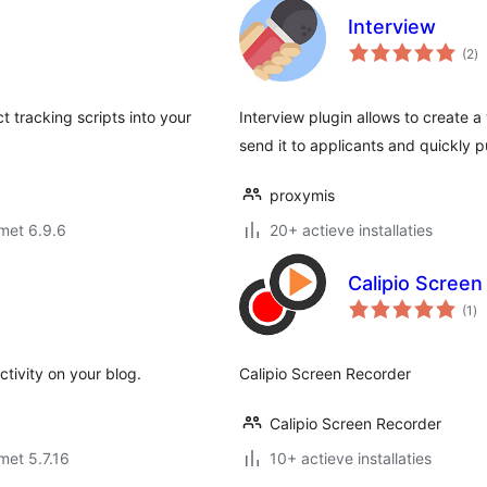
Interview
to
(2
)
wa
t tracking scripts into your
Interview plugin allows to create
send it to applicants and quickly p
proxymis
met 6.9.6
20+ actieve installaties
Calipio Screen
to
(1
)
wa
tivity on your blog.
Calipio Screen Recorder
Calipio Screen Recorder
met 5.7.16
10+ actieve installaties