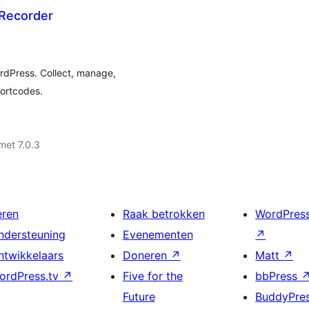
 Recorder
rdPress. Collect, manage,
hortcodes.
met 7.0.3
eren
Raak betrokken
WordPres
ndersteuning
Evenementen
↗
ntwikkelaars
Doneren
↗
Matt
↗
ordPress.tv
↗
Five for the
bbPress
Future
BuddyPre