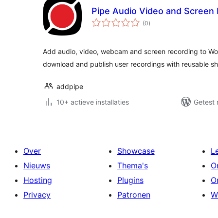
Pipe Audio Video and Screen
totaal
(0
)
waarderingen
Add audio, video, webcam and screen recording to Wo
download and publish user recordings with reusable s
addpipe
10+ actieve installaties
Getest 
Over
Showcase
L
Nieuws
Thema's
O
Hosting
Plugins
O
Privacy
Patronen
W