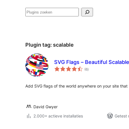
Zoeken
Plugin tag:
scalable
SVG Flags – Beautiful Scalable
totaal
(6
)
waarderingen
Add SVG flags of the world anywhere on your site that s
David Gwyer
2.000+ actieve installaties
Getest 