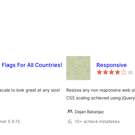
 Flags For All Countries!
Responsive
to
(2
)
wa
cale to look great at any size!
Resizes any non responsive web sit
CSS scaling achieved using jQuery
Dejan Batanjac
met 5.9.15
10+ actieve installaties