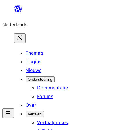
Ga
naar
Nederlands
de
inhoud
Thema’s
Plugins
Nieuws
Ondersteuning
Documentatie
Forums
Over
Vertalen
Vertaalproces