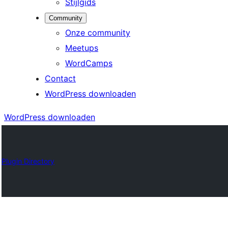
Stijlgids
Community
Onze community
Meetups
WordCamps
Contact
WordPress downloaden
WordPress downloaden
Plugin Directory