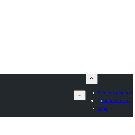
Dien een plugin in
Mijn favorieten
Login