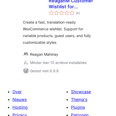
ReaganM Customer
Wishlist for
totaal
WooCommerce
(0
)
waarderingen
Create a fast, translation-ready
WooCommerce wishlist. Support for
variable products, guest users, and fully
customizable styles.
Reagan Mahinay
Minder dan 10 actieve installaties
Getest met 6.9.6
Over
Showcase
Nieuws
Thema's
Hosting
Plugins
Privacy
Patronen