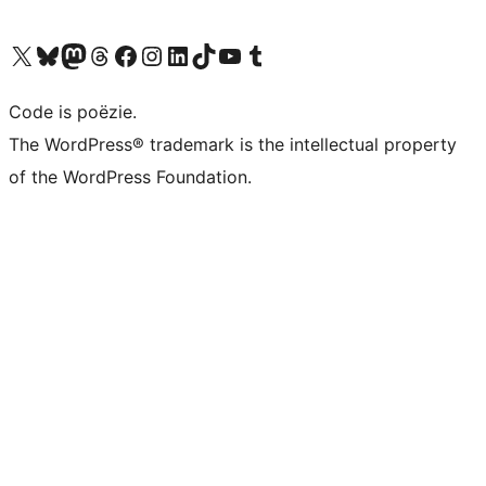
Bezoek ons X (voorheen Twitter) account
Bezoek ons Bluesky account
Bezoek ons Mastodon account
Bezoek ons Threads account
Onze Facebook pagina bezoeken
Bezoek ons Instagram account
Bezoek ons LinkedIn account
Bezoek ons TikTok account
Bezoek ons YouTube kanaal
Bezoek ons Tumblr account
Code is poëzie.
The WordPress® trademark is the intellectual property
of the WordPress Foundation.