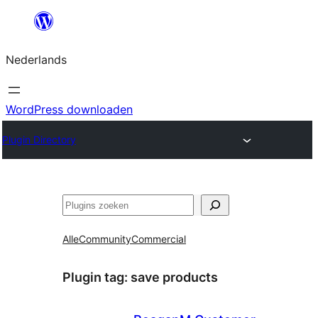
Ga
naar
Nederlands
de
inhoud
WordPress downloaden
Plugin Directory
Zoeken
Alle
Community
Commercial
Plugin tag:
save products