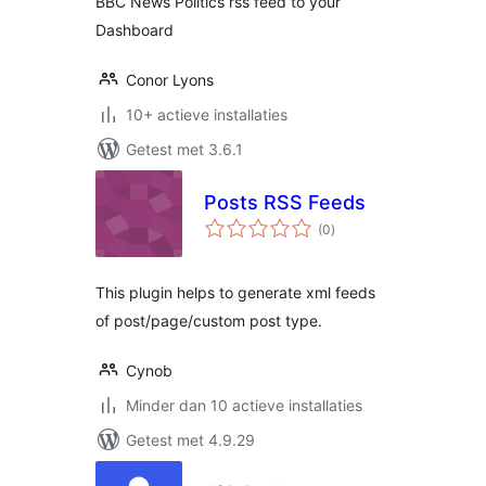
BBC News Politics rss feed to your
Dashboard
Conor Lyons
10+ actieve installaties
Getest met 3.6.1
Posts RSS Feeds
totaal
(0
)
waarderingen
This plugin helps to generate xml feeds
of post/page/custom post type.
Cynob
Minder dan 10 actieve installaties
Getest met 4.9.29