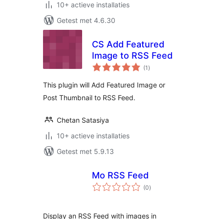
10+ actieve installaties
Getest met 4.6.30
CS Add Featured
Image to RSS Feed
totaal
(1
)
waarderingen
This plugin will Add Featured Image or
Post Thumbnail to RSS Feed.
Chetan Satasiya
10+ actieve installaties
Getest met 5.9.13
Mo RSS Feed
totaal
(0
)
waarderingen
Display an RSS Feed with images in