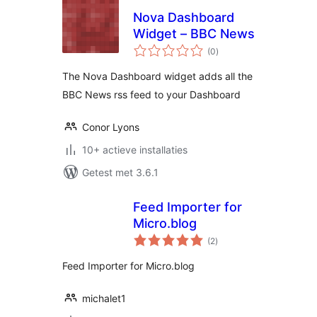
Nova Dashboard
Widget – BBC News
totaal
(0
)
waarderingen
The Nova Dashboard widget adds all the
BBC News rss feed to your Dashboard
Conor Lyons
10+ actieve installaties
Getest met 3.6.1
Feed Importer for
Micro.blog
totaal
(2
)
waarderingen
Feed Importer for Micro.blog
michalet1