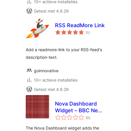
10+ actieve installaties
Getest met 4.9.29
RSS ReadMore Link
totaal
(1
)
waarderingen
Add a readmore-link to your RSS-feed's
description-text.
goinnovative
10+ actieve installaties
Getest met 4.9.29
Nova Dashboard
Widget – BBC News
totaal
– Technology
(0
)
waarderingen
The Nova Dashboard widget adds the