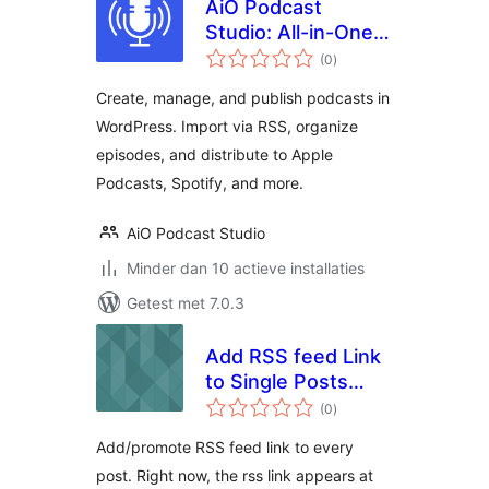
AiO Podcast
Studio: All-in-One
totaal
Podcast Manager,
(0
)
waarderingen
Player & Publisher
Create, manage, and publish podcasts in
WordPress. Import via RSS, organize
episodes, and distribute to Apple
Podcasts, Spotify, and more.
AiO Podcast Studio
Minder dan 10 actieve installaties
Getest met 7.0.3
Add RSS feed Link
to Single Posts
totaal
(Promote RSS Link)
(0
)
waarderingen
Add/promote RSS feed link to every
post. Right now, the rss link appears at