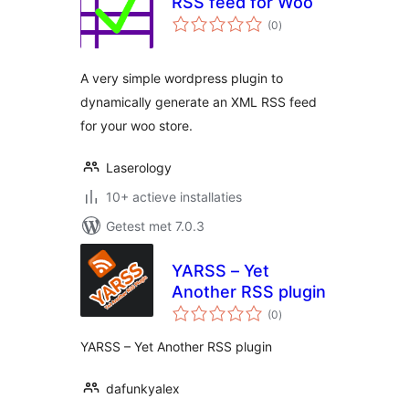
RSS feed for Woo
totaal
(0
)
waarderingen
A very simple wordpress plugin to
dynamically generate an XML RSS feed
for your woo store.
Laserology
10+ actieve installaties
Getest met 7.0.3
YARSS – Yet
Another RSS plugin
totaal
(0
)
waarderingen
YARSS – Yet Another RSS plugin
dafunkyalex