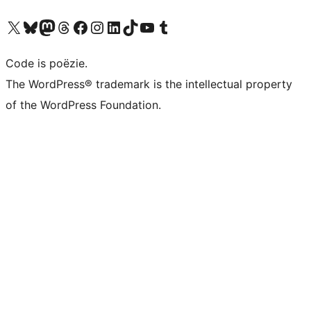
Bezoek ons X (voorheen Twitter) account
Bezoek ons Bluesky account
Bezoek ons Mastodon account
Bezoek ons Threads account
Onze Facebook pagina bezoeken
Bezoek ons Instagram account
Bezoek ons LinkedIn account
Bezoek ons TikTok account
Bezoek ons YouTube kanaal
Bezoek ons Tumblr account
Code is poëzie.
The WordPress® trademark is the intellectual property
of the WordPress Foundation.