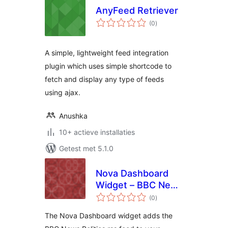
AnyFeed Retriever
totaal
(0
)
waarderingen
A simple, lightweight feed integration
plugin which uses simple shortcode to
fetch and display any type of feeds
using ajax.
Anushka
10+ actieve installaties
Getest met 5.1.0
Nova Dashboard
Widget – BBC News
totaal
– Politics
(0
)
waarderingen
The Nova Dashboard widget adds the