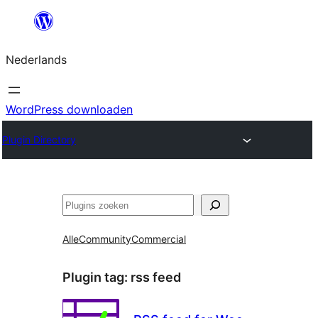
Ga
naar
Nederlands
de
inhoud
WordPress downloaden
Plugin Directory
Zoeken
Alle
Community
Commercial
Plugin tag:
rss feed