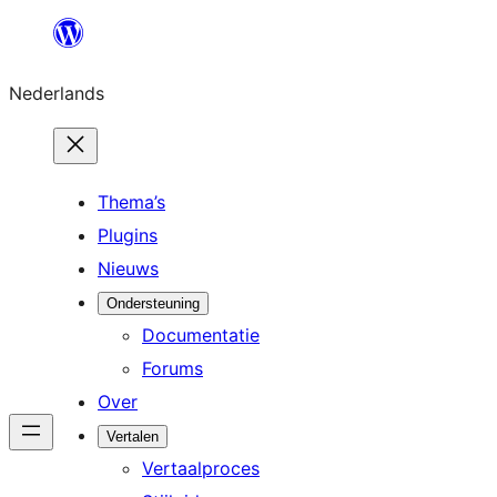
Ga
naar
Nederlands
de
inhoud
Thema’s
Plugins
Nieuws
Ondersteuning
Documentatie
Forums
Over
Vertalen
Vertaalproces