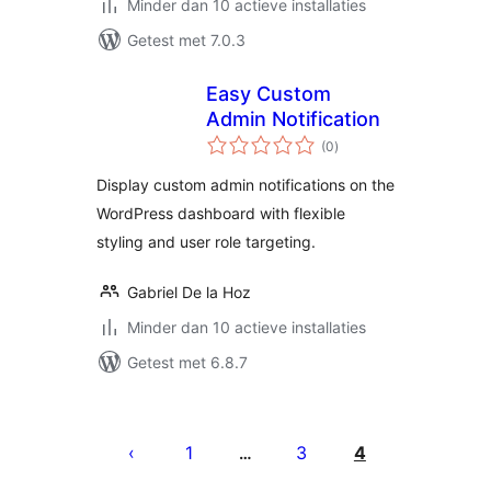
Minder dan 10 actieve installaties
Getest met 7.0.3
Easy Custom
Admin Notification
totaal
(0
)
waarderingen
Display custom admin notifications on the
WordPress dashboard with flexible
styling and user role targeting.
Gabriel De la Hoz
Minder dan 10 actieve installaties
Getest met 6.8.7
Berichten
paginering
1
3
4
…