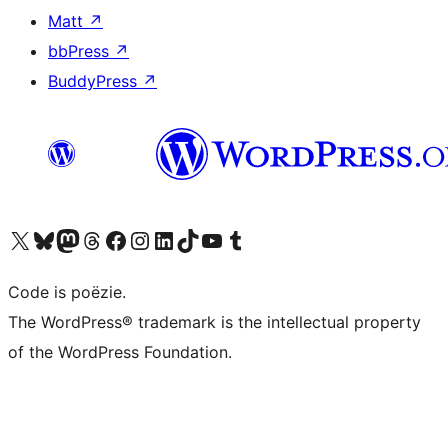
Matt
↗
bbPress
↗
BuddyPress
↗
Bezoek ons X (voorheen Twitter) account
Bezoek ons Bluesky account
Bezoek ons Mastodon account
Bezoek ons Threads account
Onze Facebook pagina bezoeken
Bezoek ons Instagram account
Bezoek ons LinkedIn account
Bezoek ons TikTok account
Bezoek ons YouTube kanaal
Bezoek ons Tumblr account
Code is poëzie.
The WordPress® trademark is the intellectual property
of the WordPress Foundation.