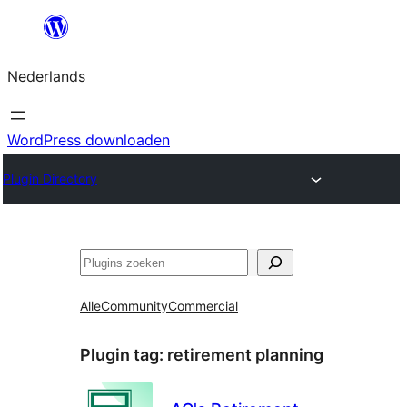
Ga
naar
Nederlands
de
inhoud
WordPress downloaden
Plugin Directory
Zoeken
Alle
Community
Commercial
Plugin tag:
retirement planning