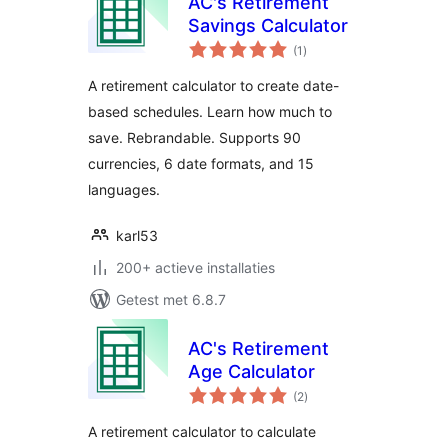
AC's Retirement
Savings Calculator
totaal
(1
)
waarderingen
A retirement calculator to create date-
based schedules. Learn how much to
save. Rebrandable. Supports 90
currencies, 6 date formats, and 15
languages.
karl53
200+ actieve installaties
Getest met 6.8.7
AC's Retirement
Age Calculator
totaal
(2
)
waarderingen
A retirement calculator to calculate