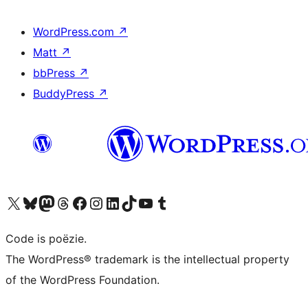
WordPress.com
↗
Matt
↗
bbPress
↗
BuddyPress
↗
Bezoek ons X (voorheen Twitter) account
Bezoek ons Bluesky account
Bezoek ons Mastodon account
Bezoek ons Threads account
Onze Facebook pagina bezoeken
Bezoek ons Instagram account
Bezoek ons LinkedIn account
Bezoek ons TikTok account
Bezoek ons YouTube kanaal
Bezoek ons Tumblr account
Code is poëzie.
The WordPress® trademark is the intellectual property
of the WordPress Foundation.