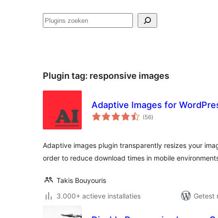
Zoeken
Plugin tag:
responsive images
Adaptive Images for WordPre
totaal
(56
)
waarderingen
Adaptive images plugin transparently resizes your imag
order to reduce download times in mobile environment
Takis Bouyouris
3.000+ actieve installaties
Getest 