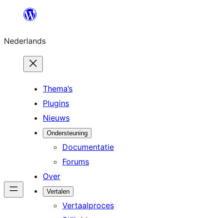
Ga
naar
Nederlands
de
inhoud
Thema’s
Plugins
Nieuws
Ondersteuning
Documentatie
Forums
Over
Vertalen
Vertaalproces