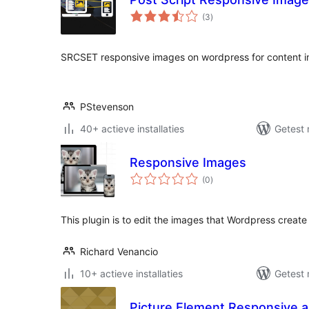
totaal
(3
)
waarderingen
SRCSET responsive images on wordpress for content 
PStevenson
40+ actieve installaties
Getest 
Responsive Images
totaal
(0
)
waarderingen
This plugin is to edit the images that Wordpress create
Richard Venancio
10+ actieve installaties
Getest 
Picture Element Responsive 