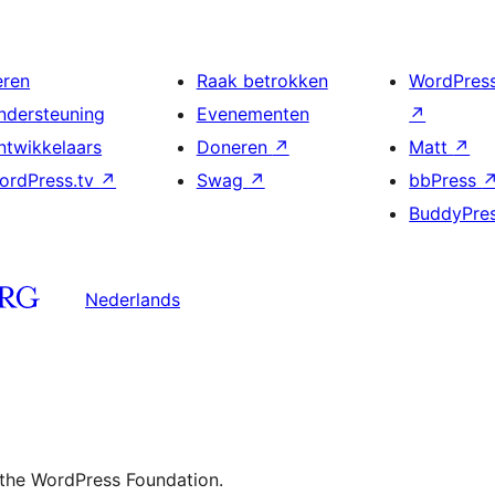
eren
Raak betrokken
WordPres
ndersteuning
Evenementen
↗
ntwikkelaars
Doneren
↗
Matt
↗
ordPress.tv
↗
Swag
↗
bbPress
BuddyPre
Nederlands
 the WordPress Foundation.