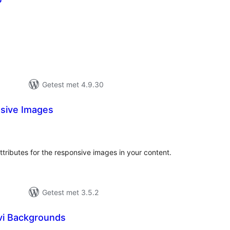
P
otaal
aarderingen
Getest met 4.9.30
sive Images
taal
aarderingen
ttributes for the responsive images in your content.
Getest met 3.5.2
vi Backgrounds
taal