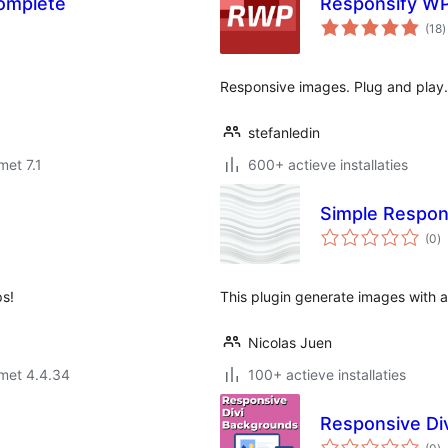
omplete
Responsify W
t
(18
)
w
Responsive images. Plug and play.
stefanledin
met 7.1
600+ actieve installaties
Simple Respon
to
(0
)
w
ps!
This plugin generate images with a
Nicolas Juen
met 4.4.34
100+ actieve installaties
Responsive Di
to