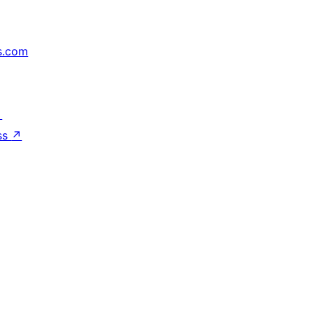
s.com
↗
ss
↗