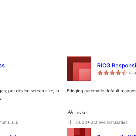
ss
RICG Respons
(20
)
es, per device screen size, in
Bringing automatic default respon
s.
tevko
met 6.6.6
2.000+ actieve installaties