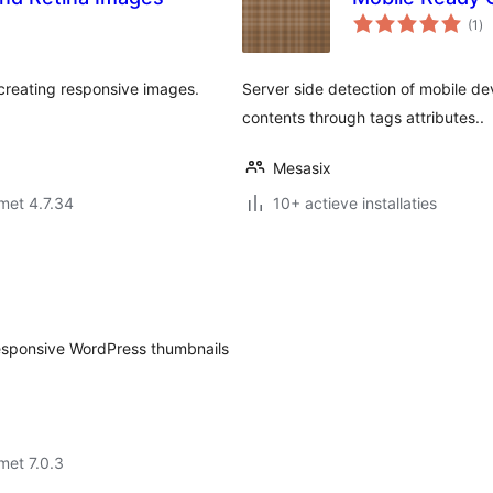
to
(1
)
wa
 creating responsive images.
Server side detection of mobile de
contents through tags attributes..
Mesasix
met 4.7.34
10+ actieve installaties
responsive WordPress thumbnails
met 7.0.3