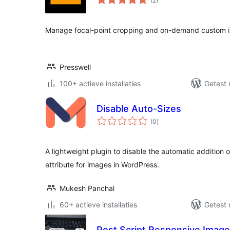
(2
)
waarderingen
Manage focal-point cropping and on-demand custom i
Presswell
100+ actieve installaties
Getest 
Disable Auto-Sizes
totaal
(0
)
waarderingen
A lightweight plugin to disable the automatic addition o
attribute for images in WordPress.
Mukesh Panchal
60+ actieve installaties
Getest 
Post Script Responsive Imag