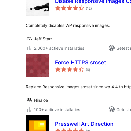
Disable Responsive Images C
totaal
(12
)
waarderingen
Completely disables WP responsive images.
Jeff Starr
2.000+ actieve installaties
Getest 
Force HTTPS srcset
totaal
(6
)
waarderingen
Replace Responsive images srcset since wp 4.4 to htt
Hinaloe
100+ actieve installaties
Getest 
Presswell Art Direction
totaal