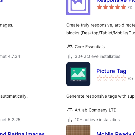
to
(1
)
wa
images.
Create truly responsive, art-direc
blocks (Desktop/Tablet/Mobile/Cu
Core Essentials
met 4.7.34
30+ actieve installaties
Picture Tag
to
(0
)
w
 automatically.
Generate responsive tags with sup
Artilab Company LTD
met 5.2.25
10+ actieve installaties
and Retina Images
Mobile Ready 