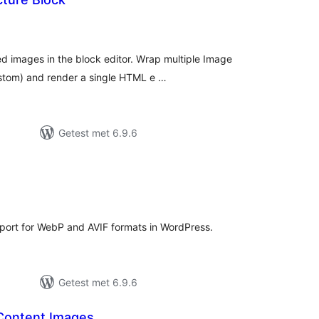
taal
arderingen
ted images in the block editor. Wrap multiple Image
stom) and render a single HTML e …
Getest met 6.9.6
taal
aarderingen
port for WebP and AVIF formats in WordPress.
Getest met 6.9.6
Content Images