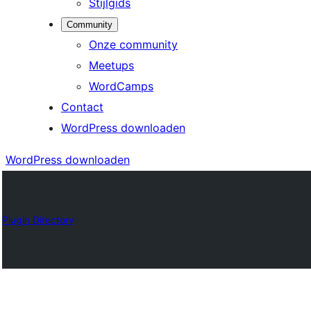
Stijlgids
Community
Onze community
Meetups
WordCamps
Contact
WordPress downloaden
WordPress downloaden
Plugin Directory