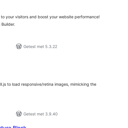
aarderingen
to your visitors and boost your website performance!
 Builder.
Getest met 5.3.22
taal
arderingen
ll.js to load responsive/retina images, mimicking the
Getest met 3.9.40
cture Block