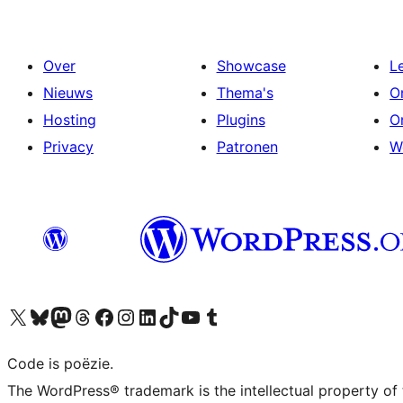
Over
Showcase
L
Nieuws
Thema's
O
Hosting
Plugins
O
Privacy
Patronen
W
Bezoek ons X (voorheen Twitter) account
Bezoek ons Bluesky account
Bezoek ons Mastodon account
Bezoek ons Threads account
Onze Facebook pagina bezoeken
Bezoek ons Instagram account
Bezoek ons LinkedIn account
Bezoek ons TikTok account
Bezoek ons YouTube kanaal
Bezoek ons Tumblr account
Code is poëzie.
The WordPress® trademark is the intellectual property of