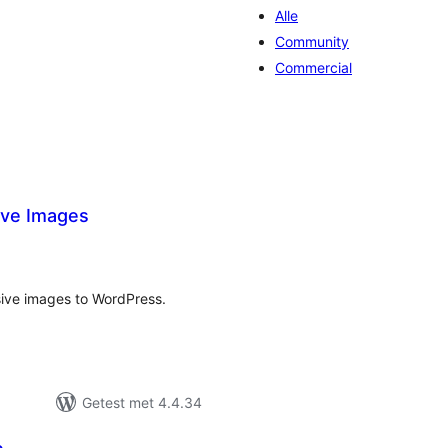
Alle
Community
Commercial
ive Images
totaal
waarderingen
sive images to WordPress.
Getest met 4.4.34