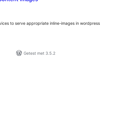
taal
arderingen
vices to serve appropriate inline-images in wordpress
Getest met 3.5.2