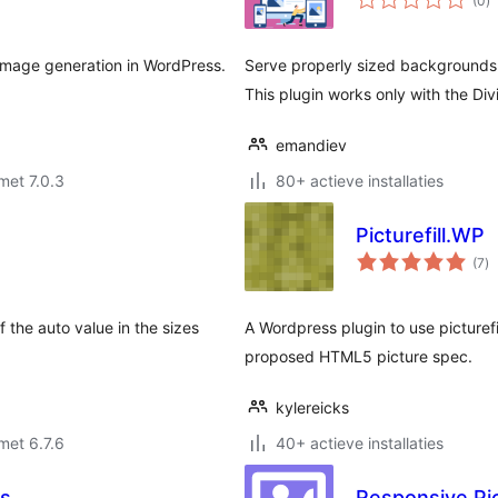
(0
)
w
mage generation in WordPress.
Serve properly sized backgrounds 
This plugin works only with the Divi
emandiev
met 7.0.3
80+ actieve installaties
Picturefill.WP
to
(7
)
wa
f the auto value in the sizes
A Wordpress plugin to use picturefi
proposed HTML5 picture spec.
kylereicks
met 6.7.6
40+ actieve installaties
es
Responsive Pi