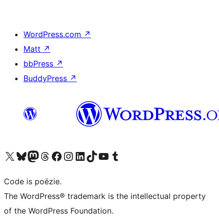
WordPress.com
↗
Matt
↗
bbPress
↗
BuddyPress
↗
Bezoek ons X (voorheen Twitter) account
Bezoek ons Bluesky account
Bezoek ons Mastodon account
Bezoek ons Threads account
Onze Facebook pagina bezoeken
Bezoek ons Instagram account
Bezoek ons LinkedIn account
Bezoek ons TikTok account
Bezoek ons YouTube kanaal
Bezoek ons Tumblr account
Code is poëzie.
The WordPress® trademark is the intellectual property
of the WordPress Foundation.