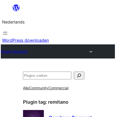
Ga
naar
Nederlands
de
inhoud
WordPress downloaden
Plugin Directory
Zoeken
Alle
Community
Commercial
Plugin tag:
remitano