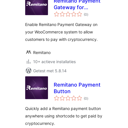
Remitano Payment
Gateway for
totaal
WooCommerce
(0
)
waarderingen
Enable Remitano Payment Gateway on
your WooCommerce system to allow
customers to pay with cryptocurrency.
Remitano
10+ actieve installaties
Getest met 5.8.14
Remitano Payment
Button
totaal
(0
)
waarderingen
Quickly add a Remitano payment button
anywhere using shortcode to get paid by
cryptocurrency.