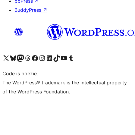
bbPress
↗
BuddyPress
↗
Bezoek ons X (voorheen Twitter) account
Bezoek ons Bluesky account
Bezoek ons Mastodon account
Bezoek ons Threads account
Onze Facebook pagina bezoeken
Bezoek ons Instagram account
Bezoek ons LinkedIn account
Bezoek ons TikTok account
Bezoek ons YouTube kanaal
Bezoek ons Tumblr account
Code is poëzie.
The WordPress® trademark is the intellectual property
of the WordPress Foundation.