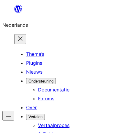
Ga
naar
Nederlands
de
inhoud
Thema’s
Plugins
Nieuws
Ondersteuning
Documentatie
Forums
Over
Vertalen
Vertaalproces