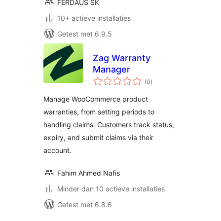
FERDAUS SK
10+ actieve installaties
Getest met 6.9.5
Zag Warranty
Manager
totaal
(0
)
waarderingen
Manage WooCommerce product
warranties, from setting periods to
handling claims. Customers track status,
expiry, and submit claims via their
account.
Fahim Ahmed Nafis
Minder dan 10 actieve installaties
Getest met 6.8.6