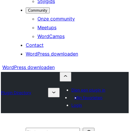
Stijlgids
Community
Onze community
Meetups
WordCamps
Contact
WordPress downloaden
WordPress downloaden
Dien een plugin in
Plugin Directory
Mijn favorieten
Login