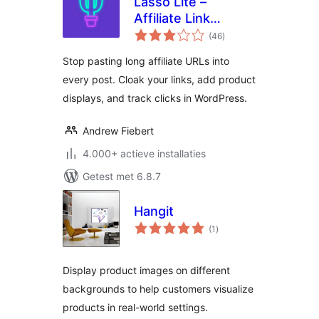
Lasso Lite –
Affiliate Link
totaal
Manager & Product
(46
)
waarderingen
Displays
Stop pasting long affiliate URLs into
every post. Cloak your links, add product
displays, and track clicks in WordPress.
Andrew Fiebert
4.000+ actieve installaties
Getest met 6.8.7
Hangit
totaal
(1
)
waarderingen
Display product images on different
backgrounds to help customers visualize
products in real-world settings.