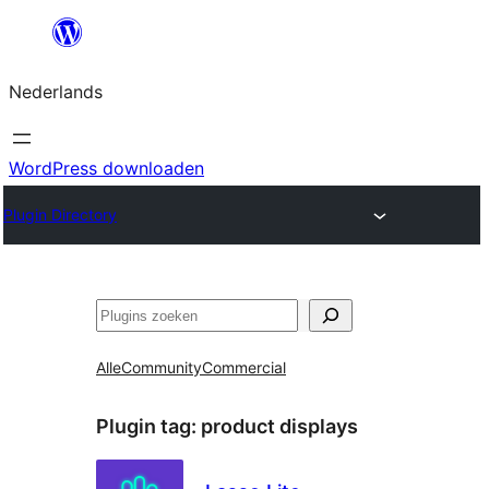
Ga
naar
Nederlands
de
inhoud
WordPress downloaden
Plugin Directory
Zoeken
Alle
Community
Commercial
Plugin tag:
product displays