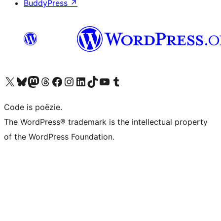
BuddyPress
↗
Bezoek ons X (voorheen Twitter) account
Bezoek ons Bluesky account
Bezoek ons Mastodon account
Bezoek ons Threads account
Onze Facebook pagina bezoeken
Bezoek ons Instagram account
Bezoek ons LinkedIn account
Bezoek ons TikTok account
Bezoek ons YouTube kanaal
Bezoek ons Tumblr account
Code is poëzie.
The WordPress® trademark is the intellectual property
of the WordPress Foundation.