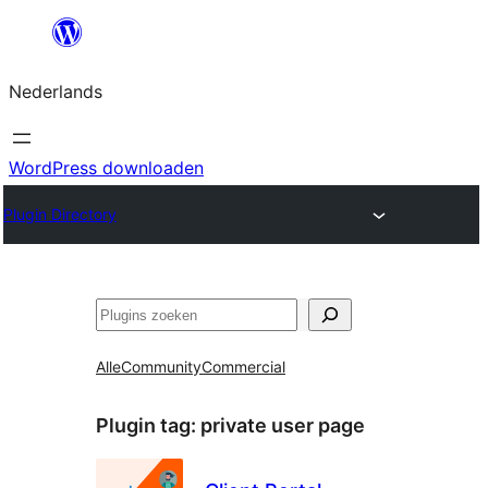
Ga
naar
Nederlands
de
inhoud
WordPress downloaden
Plugin Directory
Zoeken
Alle
Community
Commercial
Plugin tag:
private user page