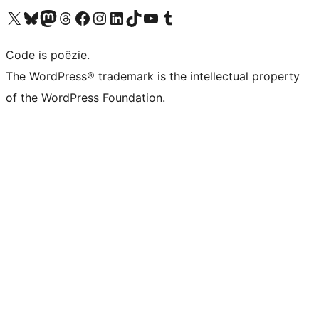
Bezoek ons X (voorheen Twitter) account
Bezoek ons Bluesky account
Bezoek ons Mastodon account
Bezoek ons Threads account
Onze Facebook pagina bezoeken
Bezoek ons Instagram account
Bezoek ons LinkedIn account
Bezoek ons TikTok account
Bezoek ons YouTube kanaal
Bezoek ons Tumblr account
Code is poëzie.
The WordPress® trademark is the intellectual property
of the WordPress Foundation.