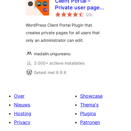
Client Portal –
Private user pages
totaal
and login
(23
)
waarderingen
WordPress Client Portal Plugin that
creates private pages for all users that
only an administrator can edit.
madalin.ungureanu
3.000+ actieve installaties
Getest met 6.9.6
Over
Showcase
Nieuws
Thema's
Hosting
Plugins
Privacy
Patronen