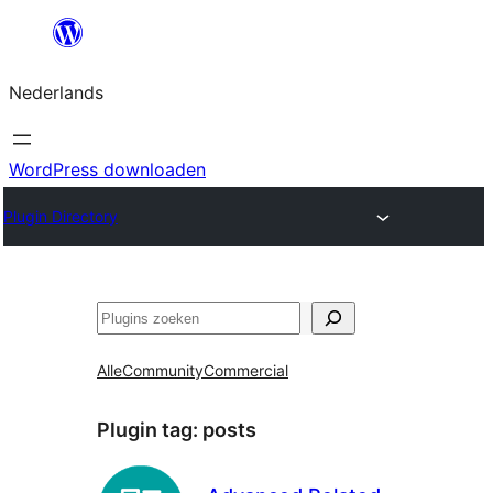
Ga
naar
Nederlands
de
inhoud
WordPress downloaden
Plugin Directory
Zoeken
Alle
Community
Commercial
Plugin tag:
posts