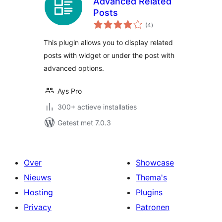
Advanced Related
Posts
totaal
(4
)
waarderingen
This plugin allows you to display related
posts with widget or under the post with
advanced options.
Ays Pro
300+ actieve installaties
Getest met 7.0.3
Over
Showcase
Nieuws
Thema's
Hosting
Plugins
Privacy
Patronen