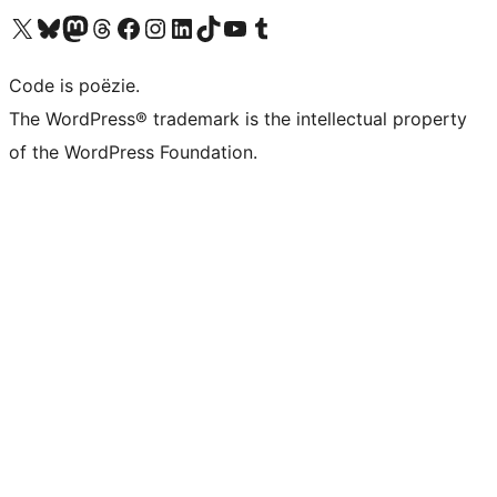
Bezoek ons X (voorheen Twitter) account
Bezoek ons Bluesky account
Bezoek ons Mastodon account
Bezoek ons Threads account
Onze Facebook pagina bezoeken
Bezoek ons Instagram account
Bezoek ons LinkedIn account
Bezoek ons TikTok account
Bezoek ons YouTube kanaal
Bezoek ons Tumblr account
Code is poëzie.
The WordPress® trademark is the intellectual property
of the WordPress Foundation.