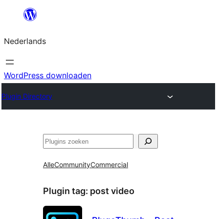
Ga
naar
Nederlands
de
inhoud
WordPress downloaden
Plugin Directory
Zoeken
Alle
Community
Commercial
Plugin tag:
post video