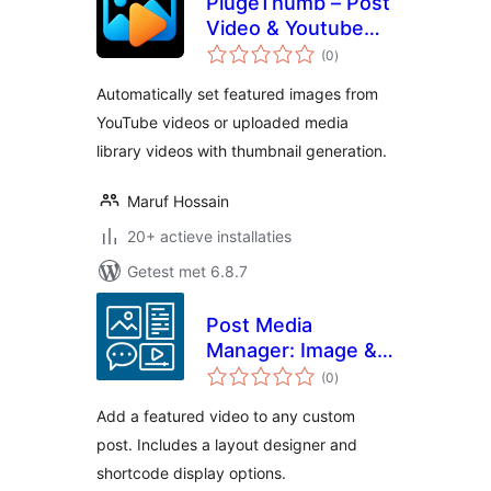
PlugeThumb – Post
Video & Youtube
totaal
Featured
(0
)
waarderingen
Automatically set featured images from
YouTube videos or uploaded media
library videos with thumbnail generation.
Maruf Hossain
20+ actieve installaties
Getest met 6.8.7
Post Media
Manager: Image &
totaal
Video
(0
)
waarderingen
Add a featured video to any custom
post. Includes a layout designer and
shortcode display options.