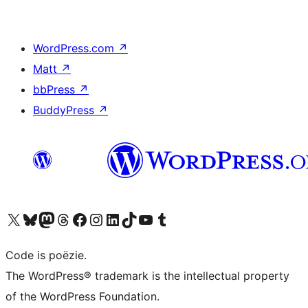
WordPress.com
↗
Matt
↗
bbPress
↗
BuddyPress
↗
Bezoek ons X (voorheen Twitter) account
Bezoek ons Bluesky account
Bezoek ons Mastodon account
Bezoek ons Threads account
Onze Facebook pagina bezoeken
Bezoek ons Instagram account
Bezoek ons LinkedIn account
Bezoek ons TikTok account
Bezoek ons YouTube kanaal
Bezoek ons Tumblr account
Code is poëzie.
The WordPress® trademark is the intellectual property
of the WordPress Foundation.