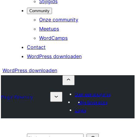
Stijlgids
Community
Onze community
Meetups
WordCamps
Contact
WordPress downloaden
WordPress downloaden
Dien een plugin in
Plugin Directory
Mijn favorieten
Login