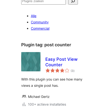
Zoeken
Alle
Community
Commercial
Plugin tag:
post counter
Easy Post View
Counter
totaal
(3
)
waarderingen
With this plugin you can see how many
views a single post has.
Michael Gertz
100+ actieve installaties