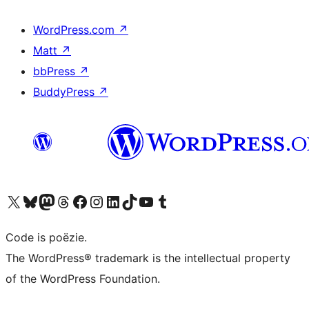
WordPress.com
↗
Matt
↗
bbPress
↗
BuddyPress
↗
Bezoek ons X (voorheen Twitter) account
Bezoek ons Bluesky account
Bezoek ons Mastodon account
Bezoek ons Threads account
Onze Facebook pagina bezoeken
Bezoek ons Instagram account
Bezoek ons LinkedIn account
Bezoek ons TikTok account
Bezoek ons YouTube kanaal
Bezoek ons Tumblr account
Code is poëzie.
The WordPress® trademark is the intellectual property
of the WordPress Foundation.