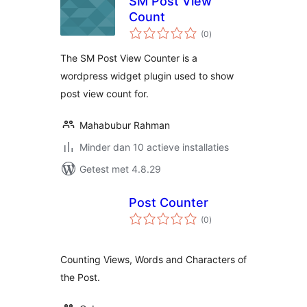
SM Post View
Count
totaal
(0
)
waarderingen
The SM Post View Counter is a
wordpress widget plugin used to show
post view count for.
Mahabubur Rahman
Minder dan 10 actieve installaties
Getest met 4.8.29
Post Counter
totaal
(0
)
waarderingen
Counting Views, Words and Characters of
the Post.