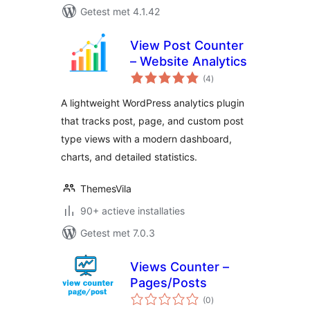
Getest met 4.1.42
View Post Counter
– Website Analytics
totaal
(4
)
waarderingen
A lightweight WordPress analytics plugin
that tracks post, page, and custom post
type views with a modern dashboard,
charts, and detailed statistics.
ThemesVila
90+ actieve installaties
Getest met 7.0.3
Views Counter –
Pages/Posts
totaal
(0
)
waarderingen