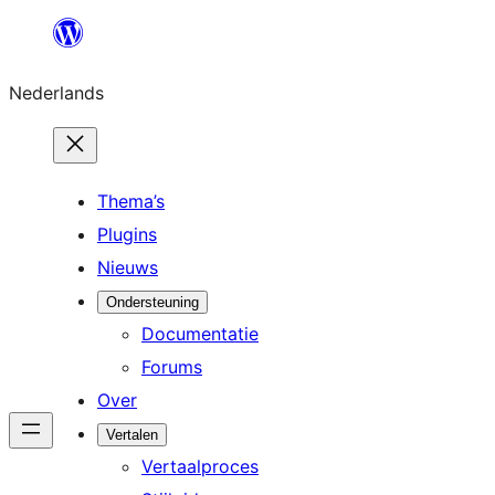
Ga
naar
Nederlands
de
inhoud
Thema’s
Plugins
Nieuws
Ondersteuning
Documentatie
Forums
Over
Vertalen
Vertaalproces