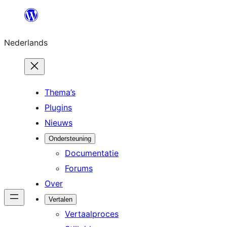
Ga
naar
Nederlands
de
inhoud
Thema’s
Plugins
Nieuws
Ondersteuning
Documentatie
Forums
Over
Vertalen
Vertaalproces