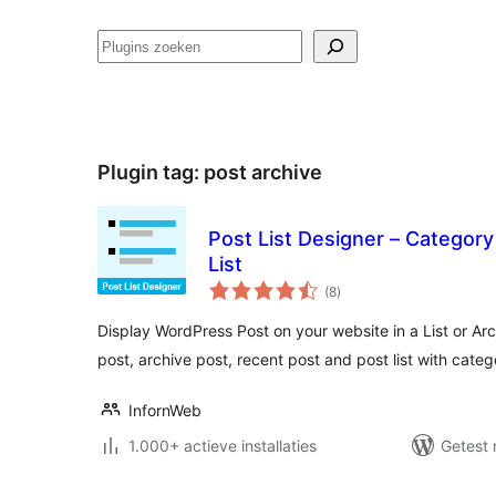
Zoeken
Plugin tag:
post archive
Post List Designer – Category
List
totaal
(8
)
waarderingen
Display WordPress Post on your website in a List or Arc
post, archive post, recent post and post list with categ
InfornWeb
1.000+ actieve installaties
Getest 