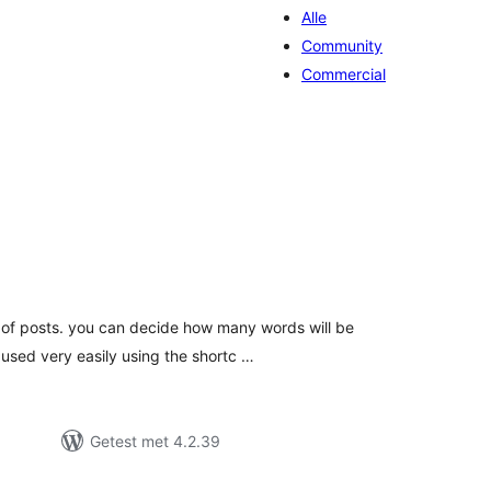
Alle
Community
Commercial
taal
aarderingen
ve of posts. you can decide how many words will be
sed very easily using the shortc …
Getest met 4.2.39