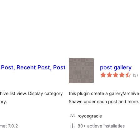
 Post, Recent Post, Post
post gallery
to
(3
)
w
hive list view. Display category
this plugin create a gallery/archi
ory.
Shawn under each post and more. u
roycegracie
met 7.0.2
80+ actieve installaties