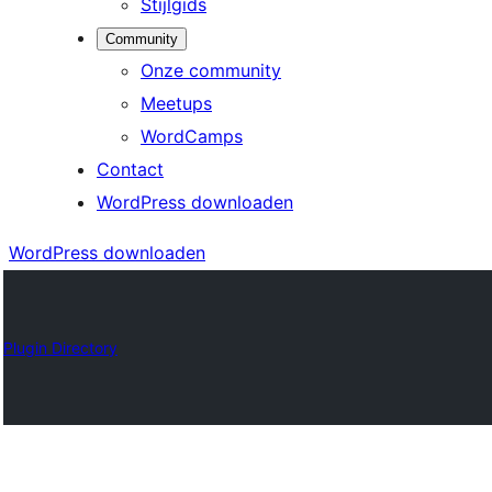
Stijlgids
Community
Onze community
Meetups
WordCamps
Contact
WordPress downloaden
WordPress downloaden
Plugin Directory