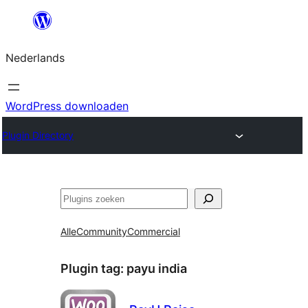
Ga
naar
Nederlands
de
inhoud
WordPress downloaden
Plugin Directory
Zoeken
Alle
Community
Commercial
Plugin tag:
payu india