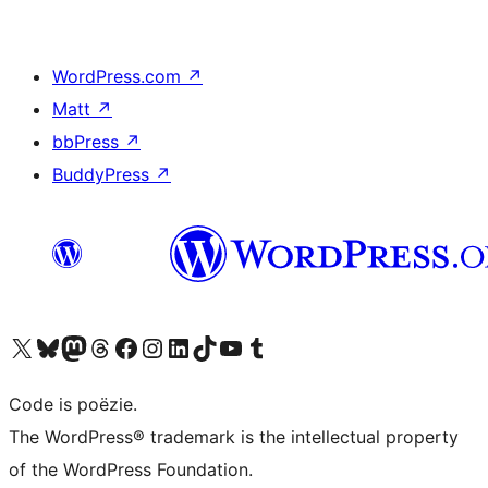
WordPress.com
↗
Matt
↗
bbPress
↗
BuddyPress
↗
Bezoek ons X (voorheen Twitter) account
Bezoek ons Bluesky account
Bezoek ons Mastodon account
Bezoek ons Threads account
Onze Facebook pagina bezoeken
Bezoek ons Instagram account
Bezoek ons LinkedIn account
Bezoek ons TikTok account
Bezoek ons YouTube kanaal
Bezoek ons Tumblr account
Code is poëzie.
The WordPress® trademark is the intellectual property
of the WordPress Foundation.