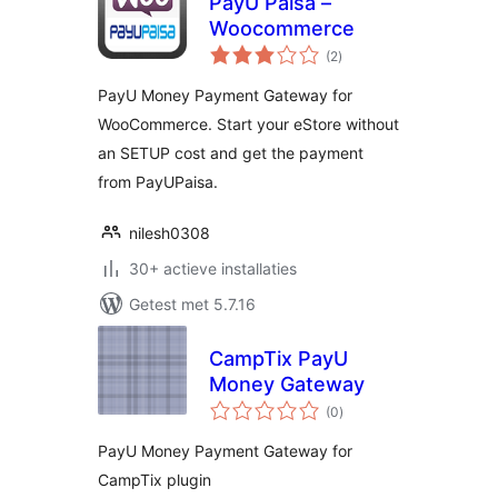
PayU Paisa –
Woocommerce
totaal
(2
)
waarderingen
PayU Money Payment Gateway for
WooCommerce. Start your eStore without
an SETUP cost and get the payment
from PayUPaisa.
nilesh0308
30+ actieve installaties
Getest met 5.7.16
CampTix PayU
Money Gateway
totaal
(0
)
waarderingen
PayU Money Payment Gateway for
CampTix plugin