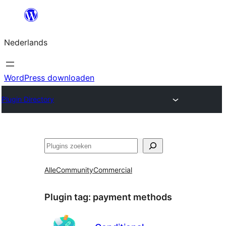
Ga
naar
Nederlands
de
inhoud
WordPress downloaden
Plugin Directory
Zoeken
Alle
Community
Commercial
Plugin tag:
payment methods