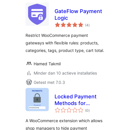
GateFlow Payment
Logic
totaal
(4
)
waarderingen
Restrict WooCommerce payment
gateways with flexible rules: products,
categories, tags, product type, cart total.
Hamed Takmil
Minder dan 10 actieve installaties
Getest met 7.0.3
Locked Payment
Methods for
totaal
WooCommerce
(0
)
waarderingen
A WooCommerce extension which allows
shop managers to hide payment