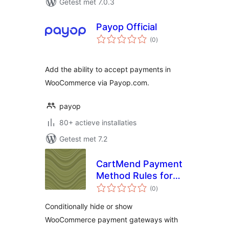
Getest met 7.0.3
Payop Official
totaal
(0
)
waarderingen
Add the ability to accept payments in
WooCommerce via Payop.com.
payop
80+ actieve installaties
Getest met 7.2
CartMend Payment
Method Rules for
totaal
WooCommerce
(0
)
waarderingen
Conditionally hide or show
WooCommerce payment gateways with