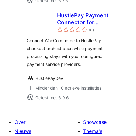
Getest met 6.7.6
HustlePay Payment
Connector for
totaal
WooCommerce
(0
)
waarderingen
Connect WooCommerce to HustlePay
checkout orchestration while payment
processing stays with your configured
payment service providers.
HustlePayDev
Minder dan 10 actieve installaties
Getest met 6.9.6
Over
Showcase
Nieuws
Thema's