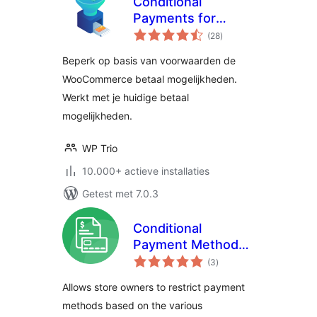
Conditional
Payments for
totaal
WooCommerce
(28
)
waarderingen
Beperk op basis van voorwaarden de
WooCommerce betaal mogelijkheden.
Werkt met je huidige betaal
mogelijkheden.
WP Trio
10.000+ actieve installaties
Getest met 7.0.3
Conditional
Payment Methods
totaal
for WooCommerce
(3
)
waarderingen
Allows store owners to restrict payment
methods based on the various