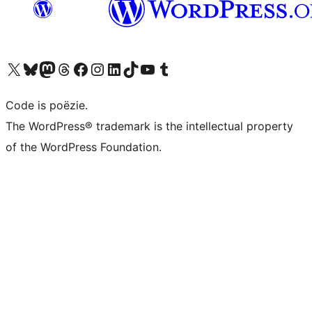
Bezoek ons X (voorheen Twitter) account
Bezoek ons Bluesky account
Bezoek ons Mastodon account
Bezoek ons Threads account
Onze Facebook pagina bezoeken
Bezoek ons Instagram account
Bezoek ons LinkedIn account
Bezoek ons TikTok account
Bezoek ons YouTube kanaal
Bezoek ons Tumblr account
Code is poëzie.
The WordPress® trademark is the intellectual property
of the WordPress Foundation.