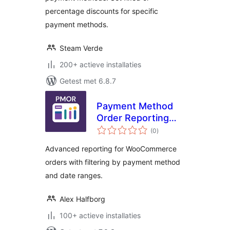
percentage discounts for specific
payment methods.
Steam Verde
200+ actieve installaties
Getest met 6.8.7
Payment Method
Order Reporting
totaal
(PMOR) for
(0
)
waarderingen
WooCommerce
Advanced reporting for WooCommerce
orders with filtering by payment method
and date ranges.
Alex Halfborg
100+ actieve installaties