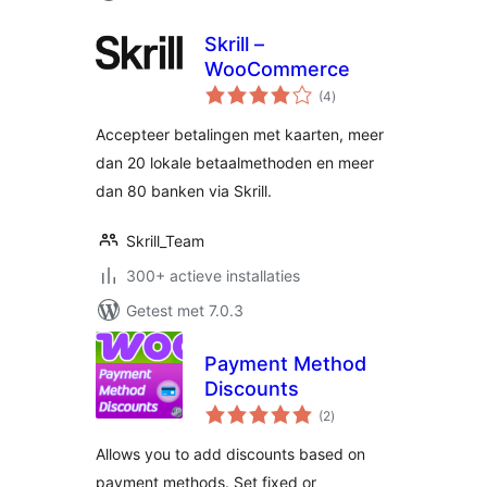
Skrill –
WooCommerce
totaal
(4
)
waarderingen
Accepteer betalingen met kaarten, meer
dan 20 lokale betaalmethoden en meer
dan 80 banken via Skrill.
Skrill_Team
300+ actieve installaties
Getest met 7.0.3
Payment Method
Discounts
totaal
(2
)
waarderingen
Allows you to add discounts based on
payment methods. Set fixed or