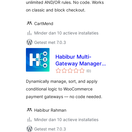
unlimited AND/OR rules. No code. Works
on classic and block checkout.
CartMend
Minder dan 10 actieve installaties
Getest met 7.0.3
Habibur Multi-
Gateway Manager
totaal
for WooCommerce
(0
)
waarderingen
Dynamically manage, sort, and apply
conditional logic to WooCommerce
payment gateways — no code needed.
Habibur Rahman
Minder dan 10 actieve installaties
Getest met 7.0.3