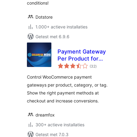
conditions!
Dotstore
1.000+ actieve installaties
Getest met 6.9.6
Payment Gateway
Per Product for
totaal
WooCommerce
(32
)
waarderingen
Control WooCommerce payment
gateways per product, category, or tag.
Show the right payment methods at
checkout and increase conversions.
dreamfox
300+ actieve installaties
Getest met 7.0.3