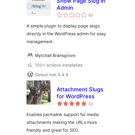
Show Page Slug in
Admin
totaal
(0
)
waarderingen
A simple plugin to display page slugs
directly in the WordPress admin for easy
management.
Mytchall Bransgrove
100+ actieve installaties
Getest met 6.4.9
Attachment Slugs
for WordPress
totaal
(3
)
waarderingen
Enables permalink support for media
attachments making the URLs more
friendly and great for SEO.