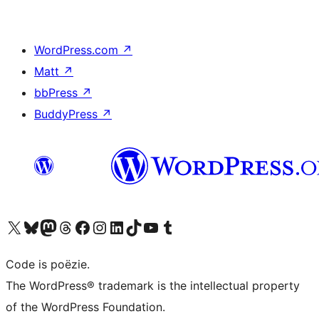
WordPress.com
↗
Matt
↗
bbPress
↗
BuddyPress
↗
Bezoek ons X (voorheen Twitter) account
Bezoek ons Bluesky account
Bezoek ons Mastodon account
Bezoek ons Threads account
Onze Facebook pagina bezoeken
Bezoek ons Instagram account
Bezoek ons LinkedIn account
Bezoek ons TikTok account
Bezoek ons YouTube kanaal
Bezoek ons Tumblr account
Code is poëzie.
The WordPress® trademark is the intellectual property
of the WordPress Foundation.