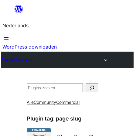
Ga
naar
Nederlands
de
inhoud
WordPress downloaden
Plugin Directory
Zoeken
Alle
Community
Commercial
Plugin tag:
page slug