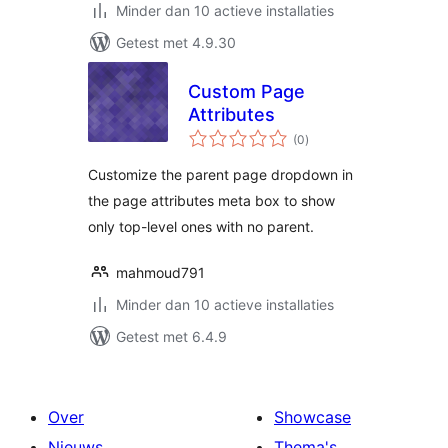
Minder dan 10 actieve installaties
Getest met 4.9.30
Custom Page
Attributes
totaal
(0
)
waarderingen
Customize the parent page dropdown in
the page attributes meta box to show
only top-level ones with no parent.
mahmoud791
Minder dan 10 actieve installaties
Getest met 6.4.9
Over
Showcase
Nieuws
Thema's