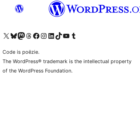
Bezoek ons X (voorheen Twitter) account
Bezoek ons Bluesky account
Bezoek ons Mastodon account
Bezoek ons Threads account
Onze Facebook pagina bezoeken
Bezoek ons Instagram account
Bezoek ons LinkedIn account
Bezoek ons TikTok account
Bezoek ons YouTube kanaal
Bezoek ons Tumblr account
Code is poëzie.
The WordPress® trademark is the intellectual property
of the WordPress Foundation.