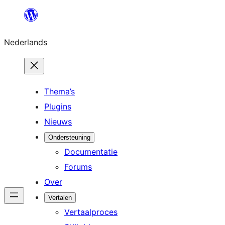
Ga
naar
Nederlands
de
inhoud
Thema’s
Plugins
Nieuws
Ondersteuning
Documentatie
Forums
Over
Vertalen
Vertaalproces