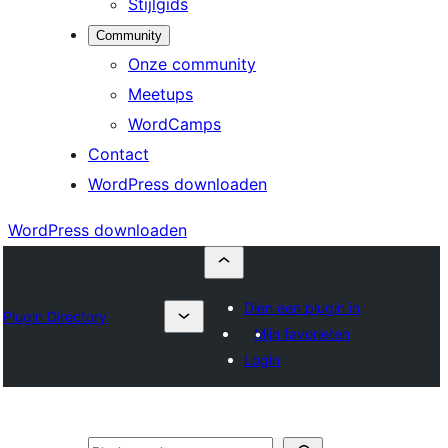
Stijlgids
Community
Onze community
Meetups
WordCamps
Contact
WordPress downloaden
WordPress downloaden
Dien een plugin in
Plugin Directory
Mijn favorieten
Login