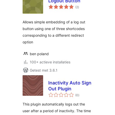
Logout Button
totaal
(2
)
waarderingen
Allows simple embedding of a log out
button using one of three shortcodes
corresponding to a different redirect
option
ben poland
100+ actieve installaties
Getest met 3.6.1
Inactivity Auto Sign
Out Plugin
totaal
(0
)
waarderingen
This plugin automatically logs out the
user after a period of inactivity. The time