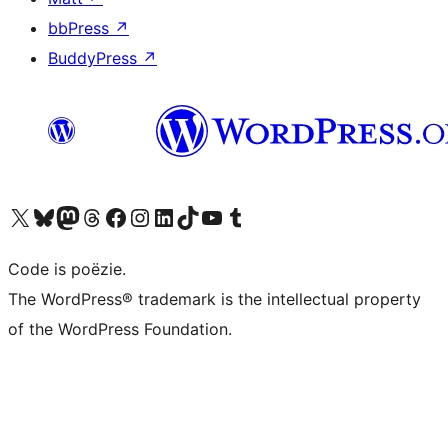
bbPress
↗
BuddyPress
↗
Bezoek ons X (voorheen Twitter) account
Bezoek ons Bluesky account
Bezoek ons Mastodon account
Bezoek ons Threads account
Onze Facebook pagina bezoeken
Bezoek ons Instagram account
Bezoek ons LinkedIn account
Bezoek ons TikTok account
Bezoek ons YouTube kanaal
Bezoek ons Tumblr account
Code is poëzie.
The WordPress® trademark is the intellectual property
of the WordPress Foundation.