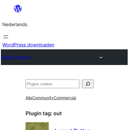
Ga
naar
Nederlands
de
inhoud
WordPress downloaden
Plugin Directory
Zoeken
Alle
Community
Commercial
Plugin tag:
out