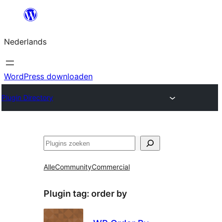
Ga
naar
Nederlands
de
inhoud
WordPress downloaden
Plugin Directory
Zoeken
Alle
Community
Commercial
Plugin tag:
order by