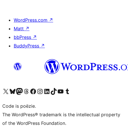
WordPress.com
↗
Matt
↗
bbPress
↗
BuddyPress
↗
Bezoek ons X (voorheen Twitter) account
Bezoek ons Bluesky account
Bezoek ons Mastodon account
Bezoek ons Threads account
Onze Facebook pagina bezoeken
Bezoek ons Instagram account
Bezoek ons LinkedIn account
Bezoek ons TikTok account
Bezoek ons YouTube kanaal
Bezoek ons Tumblr account
Code is poëzie.
The WordPress® trademark is the intellectual property
of the WordPress Foundation.