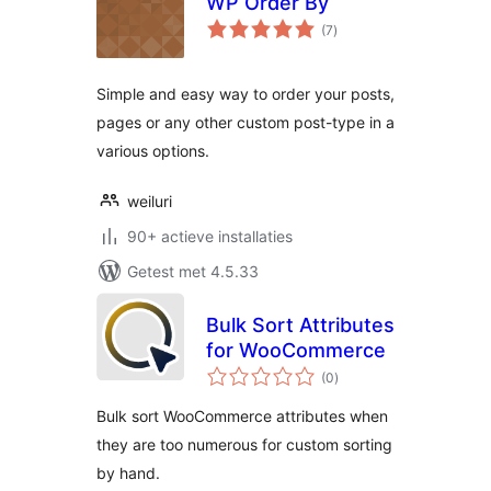
WP Order By
totaal
(7
)
waarderingen
Simple and easy way to order your posts,
pages or any other custom post-type in a
various options.
weiluri
90+ actieve installaties
Getest met 4.5.33
Bulk Sort Attributes
for WooCommerce
totaal
(0
)
waarderingen
Bulk sort WooCommerce attributes when
they are too numerous for custom sorting
by hand.